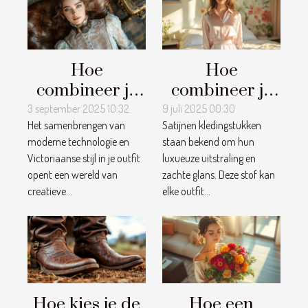
Hoe
Hoe
combineer je
combineer je
moderne
satijnen
3 september 2025 10:32
9 juli 2025 00:30
Het samenbrengen van
Satijnen kledingstukken
technologie
kledingstukken
moderne technologie en
staan bekend om hun
met
voor een
Victoriaanse stijl in je outfit
luxueuze uitstraling en
Victoriaanse
stijlvolle look?
opent een wereld van
zachte glans. Deze stof kan
stijl in je outfit?
creatieve...
elke outfit...
Hoe kies je de
Hoe een