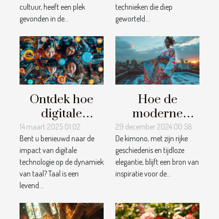
ambachten
cultuur, heeft een plek
technieken die diep
gevonden in de...
geworteld...
Ontdek hoe
Hoe de
digitale
moderne
platforms
kimono
14 maart 2025 01:02
29 december 2024 00:58
Bent u benieuwd naar de
De kimono, met zijn rijke
bijdragen aan
invloed heeft
impact van digitale
geschiedenis en tijdloze
taalbehoud en
op
technologie op de dynamiek
elegantie, blijft een bron van
-ontwikkeling
hedendaagse
van taal? Taal is een
inspiratie voor de...
mode
levend...