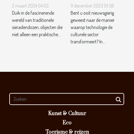
en Culturele
culturele
2 maart 2024 04:02
11 december 2023 01:58
Duik in de fascinerende
Bent u ooit nieuwsgierig
Betekenis van
instellingen en
wereld van traditionele
geweest naar de manier
Traditionele
de
sieradendozen, objecten die
waarop technologie de
Sieradendozen
verspreiding
niet alleen een praktische...
culturele sector
van kunst
transformeert? In...
Kunst & Cultuur
Eco
Toerisme & reizen