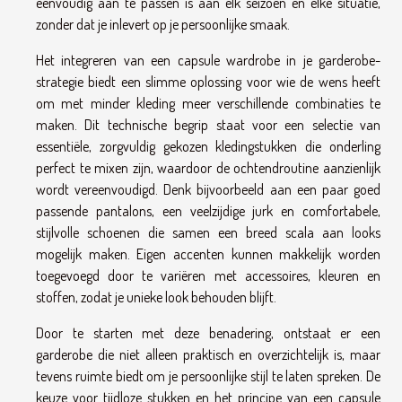
eenvoudig aan te passen is aan elk seizoen en elke situatie,
zonder dat je inlevert op je persoonlijke smaak.
Het integreren van een capsule wardrobe in je garderobe-
strategie biedt een slimme oplossing voor wie de wens heeft
om met minder kleding meer verschillende combinaties te
maken. Dit technische begrip staat voor een selectie van
essentiële, zorgvuldig gekozen kledingstukken die onderling
perfect te mixen zijn, waardoor de ochtendroutine aanzienlijk
wordt vereenvoudigd. Denk bijvoorbeeld aan een paar goed
passende pantalons, een veelzijdige jurk en comfortabele,
stijlvolle schoenen die samen een breed scala aan looks
mogelijk maken. Eigen accenten kunnen makkelijk worden
toegevoegd door te variëren met accessoires, kleuren en
stoffen, zodat je unieke look behouden blijft.
Door te starten met deze benadering, ontstaat er een
garderobe die niet alleen praktisch en overzichtelijk is, maar
tevens ruimte biedt om je persoonlijke stijl te laten spreken. De
keuze voor tijdloze stukken en het principe van een capsule