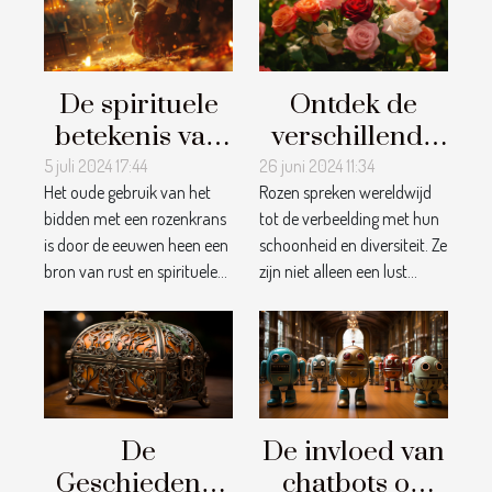
De spirituele
Ontdek de
betekenis van
verschillende
bidden met
soorten rozen
5 juli 2024 17:44
26 juni 2024 11:34
Het oude gebruik van het
Rozen spreken wereldwijd
een
en hun
bidden met een rozenkrans
tot de verbeelding met hun
rozenkrans
betekenissen
is door de eeuwen heen een
schoonheid en diversiteit. Ze
bron van rust en spirituele...
zijn niet alleen een lust...
De
De invloed van
Geschiedenis
chatbots op