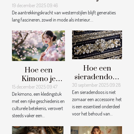
19 december 2025 09:46
De aantrekkingskracht van westernstijlen blijft generaties
lang fascineren, zowel in mode als interieur....
Hoe een
Hoe een
sieradendoos
Kimono je
bijdraagt aan
30 september 2025 09:28
dagelijks leven
15 december 2025 09:47
Een sieradendoos is niet
het behoud
De kimono, een kledingstuk
kan
zomaar een accessoire: het
met een rijke geschiedenis en
van juwelen?
transformeren?
is een essentieel onderdeel
culturele betekenis, verovert
voor het behoud van...
steeds vaker een...