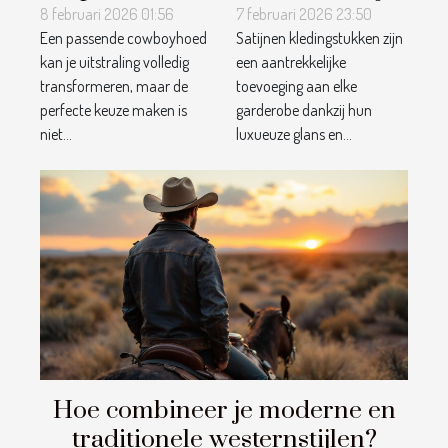
cowboyhoed
satijnen
8 februari 2026 01:56
7 februari 2026 23:50
Een passende cowboyhoed
Satijnen kledingstukken zijn
voor jouw
kledingstukken
kan je uitstraling volledig
een aantrekkelijke
gezichtsvorm?
voor
transformeren, maar de
toevoeging aan elke
verschillende
perfecte keuze maken is
garderobe dankzij hun
gelegenheden?
niet...
luxueuze glans en...
Hoe combineer je moderne en
traditionele westernstijlen?