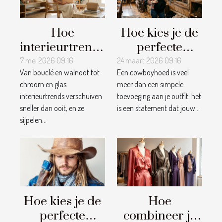
Hoe
Hoe kies je de
interieurtrends
perfecte
onze keuze
cowboyhoed
7 mei 2026 09:16
24 maart 2026 09:16
Van bouclé en walnoot tot
Een cowboyhoed is veel
voor tassen
voor jouw stijl?
chroom en glas:
meer dan een simpele
beïnvloeden
interieurtrends verschuiven
toevoeging aan je outfit; het
sneller dan ooit, en ze
is een statement dat jouw...
sijpelen...
Hoe kies je de
Hoe
perfecte
combineer je