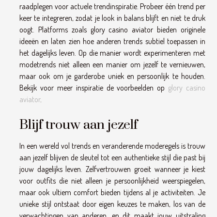
raadplegen voor actuele trendinspiratie. Probeer één trend per
keer te integreren, zodat je look in balans blijft en niet te druk
oogt. Platforms zoals glory casino aviator bieden originele
ideeën en laten zien hoe anderen trends subtiel toepassen in
het dagelijks leven. Op die manier wordt experimenteren met
modetrends niet alleen een manier om jezelf te vernieuwen,
maar ook om je garderobe uniek en persoonlijk te houden.
Bekijk voor meer inspiratie de voorbeelden op
glory casino
aviator
.
Blijf trouw aan jezelf
In een wereld vol trends en veranderende moderegels is trouw
aan jezelf blijven de sleutel tot een authentieke stijl die past bij
jouw dagelijks leven. Zelfvertrouwen groeit wanneer je kiest
voor outfits die niet alleen je persoonlijkheid weerspiegelen,
maar ook ultiem comfort bieden tijdens al je activiteiten. Je
unieke stijl ontstaat door eigen keuzes te maken, los van de
verwachtingen van anderen, en dit maakt jouw uitstraling