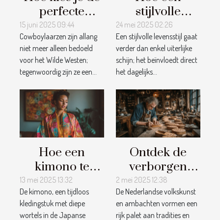
perfecte
stijlvolle
cowboylaarzen
levensstijl kan
15 juni 2025 09:44
24 mei 2025 02:26
Cowboylaarzen zijn allang
Een stijlvolle levensstijl gaat
voor elke
bijdragen aan
niet meer alleen bedoeld
verder dan enkel uiterlijke
gelegenheid?
uw dagelijks
voor het Wilde Westen;
schijn; het beïnvloedt direct
welzijn
tegenwoordig zijn ze een...
het dagelijks...
Hoe een
Ontdek de
kimono te
verborgen
stylen voor
schatten van
13 mei 2025 13:32
2 mei 2025 12:38
De kimono, een tijdloos
De Nederlandse volkskunst
verschillende
Nederlandse
kledingstuk met diepe
en ambachten vormen een
gelegenheden
volkskunst en
wortels in de Japanse
rijk palet aan tradities en