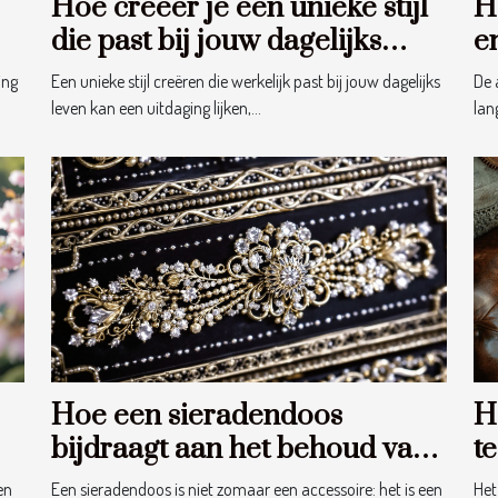
Hoe creëer je een unieke stijl
H
die past bij jouw dagelijks
e
?
leven?
ing
Een unieke stijl creëren die werkelijk past bij jouw dagelijks
De 
leven kan een uitdaging lijken,...
lan
Hoe een sieradendoos
H
bijdraagt aan het behoud van
t
juwelen?
st
en
Een sieradendoos is niet zomaar een accessoire: het is een
Het