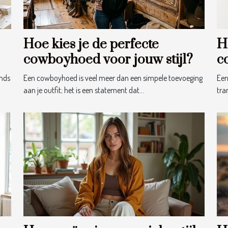
Hoe kies je de perfecte
H
cowboyhoed voor jouw stijl?
c
g
ends
Een cowboyhoed is veel meer dan een simpele toevoeging
Een
aan je outfit; het is een statement dat...
tra