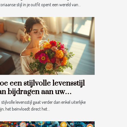
toriaanse stijl in je outfit opent een wereld van...
e een stijlvolle levensstijl
an bijdragen aan uw
agelijks welzijn
stijlvolle levensstijl gaat verder dan enkel uiterlijke
jn; het beïnvloedt direct het...