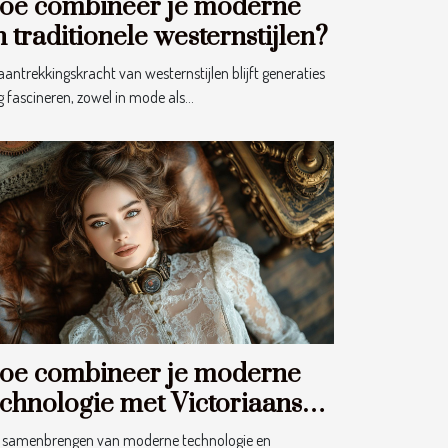
oe combineer je moderne
n traditionele westernstijlen?
aantrekkingskracht van westernstijlen blijft generaties
g fascineren, zowel in mode als...
oe combineer je moderne
echnologie met Victoriaanse
ijl in je outfit?
 samenbrengen van moderne technologie en