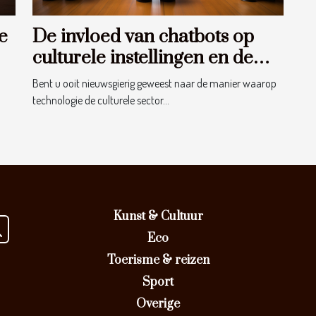
e
De invloed van chatbots op
culturele instellingen en de
verspreiding van kunst
Bent u ooit nieuwsgierig geweest naar de manier waarop
technologie de culturele sector...
Kunst & Cultuur
Eco
Toerisme & reizen
Sport
Overige