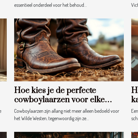
essentieel onderdeel voor het behoud...
Vic
Hoe kies je de perfecte
Ho
cowboylaarzen voor elke
k
gelegenheid?
d
e
Cowboylaarzen zijn allang niet meer alleen bedoeld voor
Een 
het Wilde Westen; tegenwoordig zijn ze...
schi