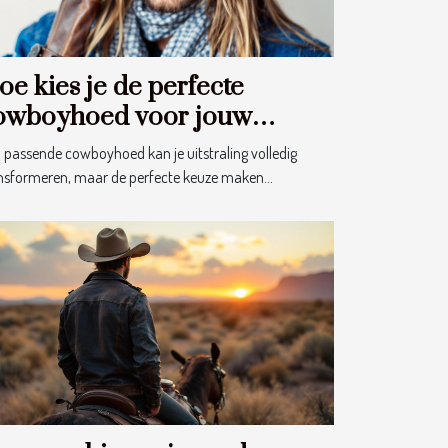
oe kies je de perfecte
owboyhoed voor jouw
ezichtsvorm?
 passende cowboyhoed kan je uitstraling volledig
nsformeren, maar de perfecte keuze maken...