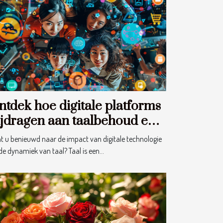
ntdek hoe digitale platforms
ijdragen aan taalbehoud en -
ntwikkeling
t u benieuwd naar de impact van digitale technologie
de dynamiek van taal? Taal is een...