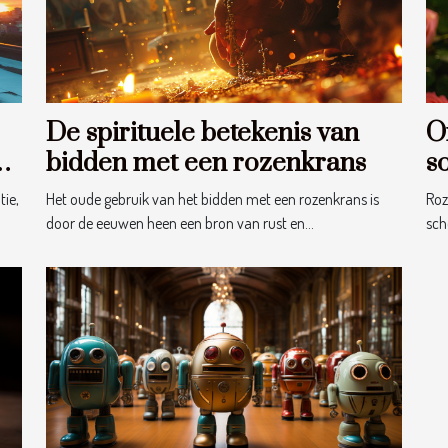
De spirituele betekenis van
O
se
bidden met een rozenkrans
s
b
tie,
Het oude gebruik van het bidden met een rozenkrans is
Roz
door de eeuwen heen een bron van rust en...
scho