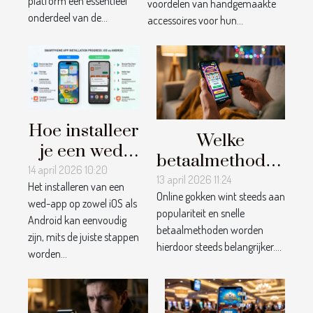
platform een essentieel
voordelen van handgemaakte
accessoires?
onderdeel van de...
accessoires voor hun...
Hoe installeer
Welke
je een wed-
betaalmethoden
app op iOS en
14 april 2026 10:20
zijn het snelst
13 april 2026 11:24
Het installeren van een
Android?
Online gokken wint steeds aan
voor online
wed-app op zowel iOS als
populariteit en snelle
goktransacties?
Android kan eenvoudig
betaalmethoden worden
zijn, mits de juiste stappen
hierdoor steeds belangrijker....
worden...