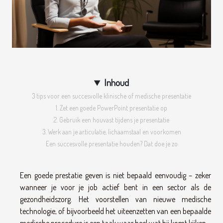
Inhoud
3 tips voor een succesvolle klinische of medische presentatie
1. Zet een goede PowerPoint presentatie op
2. Gebruik een houvast tijdens je presentatie
3. Werk aan je articulatie, lichaamstaal en voorkomen
Een succesvolle presentatie houden? Dat doe je zo
Een goede prestatie geven is niet bepaald eenvoudig – zeker
wanneer je voor je job actief bent in een sector als de
gezondheidszorg. Het voorstellen van nieuwe medische
technologie, of bijvoorbeeld het uiteenzetten van een bepaalde