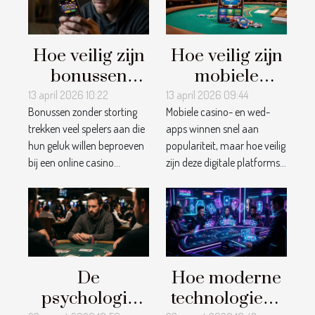
Hoe veilig zijn
Hoe veilig zijn
bonussen
mobiele
zonder
casino- en
13 april 2026 10:22
13 april 2026 09:44
Bonussen zonder storting
Mobiele casino- en wed-
storting bij
wed-apps?
trekken veel spelers aan die
apps winnen snel aan
online
hun geluk willen beproeven
populariteit, maar hoe veilig
casino's?
bij een online casino...
zijn deze digitale platforms...
De
Hoe moderne
psychologie
technologieën