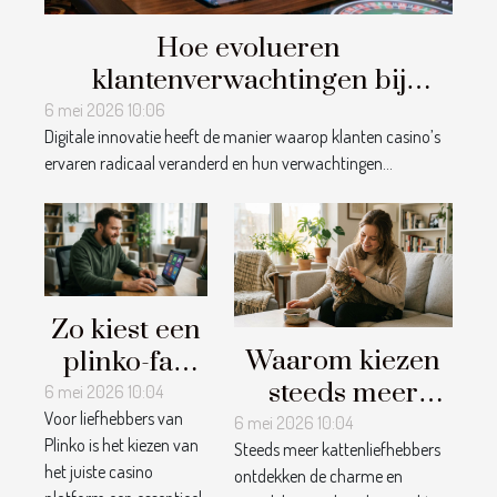
Hoe evolueren
klantenverwachtingen bij
casino's door digitale innovatie?
6 mei 2026 10:06
Digitale innovatie heeft de manier waarop klanten casino’s
ervaren radicaal veranderd en hun verwachtingen...
Zo kiest een
Waarom kiezen
plinko-fan
steeds meer
zijn favoriete
6 mei 2026 10:04
Voor liefhebbers van
kattenliefhebbers
casino
6 mei 2026 10:04
Plinko is het kiezen van
Steeds meer kattenliefhebbers
voor
platform
het juiste casino
ontdekken de charme en
handgemaakte