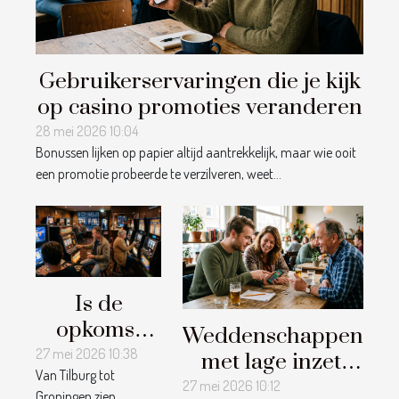
Gebruikerservaringen die je kijk
op casino promoties veranderen
28 mei 2026 10:04
Bonussen lijken op papier altijd aantrekkelijk, maar wie ooit
een promotie probeerde te verzilveren, weet...
Is de
opkomst
Weddenschappen
van live
27 mei 2026 10:38
met lage inzet:
Van Tilburg tot
casino’s een
zinloze gok of
27 mei 2026 10:12
Groningen zien