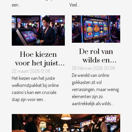
storting?
een...
Veel...
De rol van
Hoe kiezen
wilds en
voor het juiste
scatters in
28 februari 2026 20:08
welkomstpakket
22 maart 2026 12:08
De wereld van online
jouw
Het kiezen van het juiste
bij online
gokkasten zit vol
winstkansen
welkomstpakket bij online
casino's?
verrassingen, maar weinig
casino’s kan een cruciale
elementen zijn zo
stap zijn voor een...
aantrekkelijk als wilds...