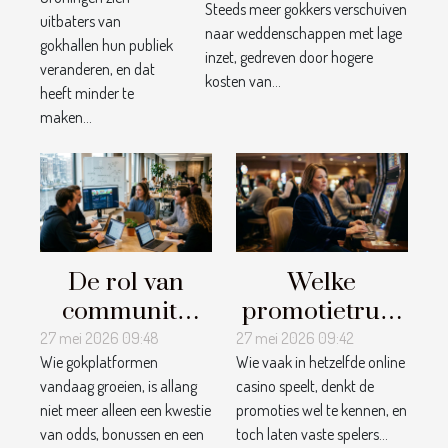
bedreiging
Steeds meer gokkers verschuiven
slimme keuze?
uitbaters van
naar weddenschappen met lage
voor
gokhallen hun publiek
inzet, gedreven door hogere
traditionele
veranderen, en dat
kosten van...
gokhallen?
heeft minder te
maken...
De rol van
Welke
community
promotietrucs
management
mis je als
27 mei 2026 09:48
27 mei 2026 09:42
Wie gokplatformen
Wie vaak in hetzelfde online
in het succes
trouwe
vandaag groeien, is allang
casino speelt, denkt de
van
casinospeler?
niet meer alleen een kwestie
promoties wel te kennen, en
gokplatformen
van odds, bonussen en een
toch laten vaste spelers...