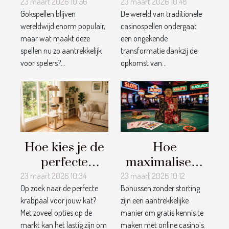
achter
traditionele
23 maart 2026 10:56
23 maart 2026 10:48
Gokspellen blijven
De wereld van traditionele
gokspellen:
casinospellen
wereldwijd enorm populair,
casinospellen ondergaat
wat trekt
transformeren
maar wat maakt deze
een ongekende
spelers aan?
spellen nu zo aantrekkelijk
transformatie dankzij de
voor spelers?...
opkomst van...
Hoe kies je de
Hoe
perfecte
maximaliseer
krabpaal voor
je voordelen
23 maart 2026 10:34
23 maart 2026 10:12
Op zoek naar de perfecte
Bonussen zonder storting
jouw kat?
van casino
krabpaal voor jouw kat?
zijn een aantrekkelijke
bonussen
Met zoveel opties op de
manier om gratis kennis te
zonder
markt kan het lastig zijn om
maken met online casino’s.