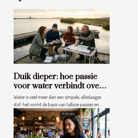
Duik dieper: hoe passie
voor water verbindt over
disciplines heen
Water is veel meer dan een simpele, alledaagse
stof; het vormt de basis van talloze passies en...