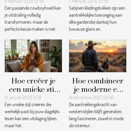
cowboyhoed
kledingstukken
8 februari 2026 01:56
7 februari 2026 23:50
Een passende cowboyhoed kan
Satijnen kledingstukken zijn een
voor jouw
voor
je uitstraling volledig
aantrekkelijke toevoeging aan
gezichtsvorm?
verschillende
transformeren, maar de
elke garderobe dankzij hun
gelegenheden?
perfecte keuze maken is niet...
luxueuze glans en...
Hoe creëer je
Hoe combineer
een unieke stijl
je moderne en
die past bij jouw
traditionele
13 januari 2026 11:28
19 december 2025 09:46
Een unieke stijl creëren die
De aantrekkingskracht van
dagelijks leven?
westernstijlen?
werkelijk past bij jouw dagelijks
westernstijlen blijft generaties
leven kan een uitdaging lijken,
lang fascineren, zowel in mode
maar het...
als interieur....