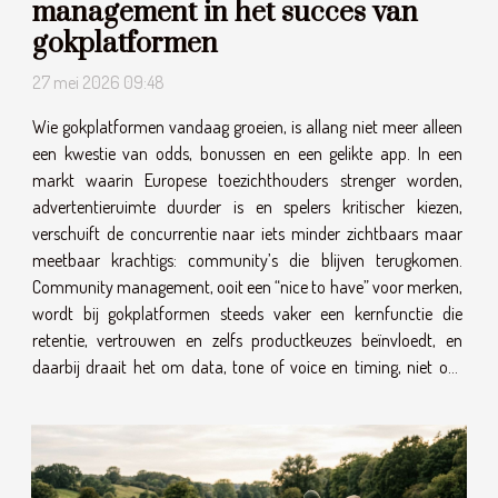
management in het succes van
gokplatformen
27 mei 2026 09:48
Wie gokplatformen vandaag groeien, is allang niet meer alleen
een kwestie van odds, bonussen en een gelikte app. In een
markt waarin Europese toezichthouders strenger worden,
advertentieruimte duurder is en spelers kritischer kiezen,
verschuift de concurrentie naar iets minder zichtbaars maar
meetbaar krachtigs: community’s die blijven terugkomen.
Community management, ooit een “nice to have” voor merken,
wordt bij gokplatformen steeds vaker een kernfunctie die
retentie, vertrouwen en zelfs productkeuzes beïnvloedt, en
daarbij draait het om data, tone of voice en timing, niet om
losse posts...