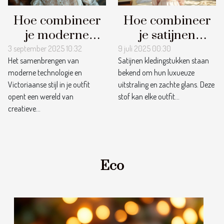
Hoe combineer
Hoe combineer
je moderne
je satijnen
technologie met
kledingstukken
3 september 2025 10:32
9 juli 2025 00:30
Het samenbrengen van
Satijnen kledingstukken staan
Victoriaanse stijl
voor een stijlvolle
moderne technologie en
bekend om hun luxueuze
in je outfit?
look?
Victoriaanse stijl in je outfit
uitstraling en zachte glans. Deze
opent een wereld van
stof kan elke outfit...
creatieve...
Eco