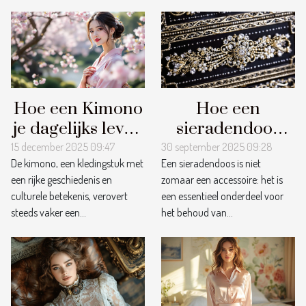
Hoe een Kimono
Hoe een
je dagelijks leven
sieradendoos
kan
bijdraagt aan het
15 december 2025 09:47
30 september 2025 09:28
De kimono, een kledingstuk met
Een sieradendoos is niet
transformeren?
behoud van
een rijke geschiedenis en
zomaar een accessoire: het is
juwelen?
culturele betekenis, verovert
een essentieel onderdeel voor
steeds vaker een...
het behoud van...