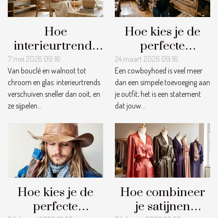
Hoe
Hoe kies je de
interieurtrends
perfecte
onze keuze voor
cowboyhoed
7 mei 2026 09:16
24 maart 2026 09:16
Van bouclé en walnoot tot
Een cowboyhoed is veel meer
tassen
voor jouw stijl?
chroom en glas: interieurtrends
dan een simpele toevoeging aan
beïnvloeden
verschuiven sneller dan ooit, en
je outfit; het is een statement
ze sijpelen...
dat jouw...
Hoe kies je de
Hoe combineer
perfecte
je satijnen