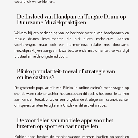
voetafdruk wil verkleinen...
De Invloed van Handpan en Tongue Drum op
Duurzame Muziekpraktijken
Welkom bij een verkenning van de boeiende wereld van handpannen en
tongue drums, instrumenten die niet alleen melodieuze klanken
voortbrengen, maar ook een harmonieuze relatie met duurzame
muziekpraktijken aangaan. Deze betoverende instrumenten, vervaardigd
uit staal en liefdevol gestemd door...
Plinko populariteit: toeval of strategie van
online casino’s?
De groeiende populariteit van Plinko in online casino’s roept vragen op
over de ware redenen achter het succes van dit spel. Is het puur te danken
aan kans en toeval, of zit er een uitgekiende strategie van casino’s achter
om spelers te laten terugkeren? Ontdek in dit artikel wat de...
De voordelen van mobiele apps voor het
inzetten op sport en casinospellen
Mobiele apps hebben de manier waarop mensen inzetten op sport en