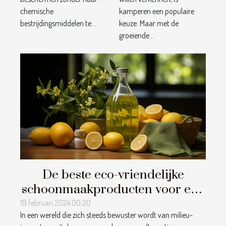
in de Var-regio
ongedierte
kamperen een populaire
chemische
keuze. Maar met de
bestrijdingsmiddelen te...
groeiende...
De beste eco-vriendelijke
schoonmaakproducten voor een
duurzaam huishouden
19 februari 2024 00:20
In een wereld die zich steeds bewuster wordt van milieu-