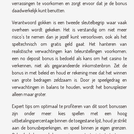
verrassingen te voorkomen en zorgt ervoor dat je de bonus
daadwerkelijk kunt benutten.
Verantwoord gokken is een tweede sleutelbegrip waar vaak
overheen wordt gekeken. Het is verstandig om niet meer
risico's te nemen dan je jezelf kunt veroorloven, ook als het
speltechnisch om gratis geld gaat. Het hanteren van
realistische verwachtingen kan teleurstellingen voorkomen;
een no deposit bonus is bedoeld als kans om het casino te
verkennen, niet als gegarandeerde inkomstenbron. Zet de
bonus in met beleid en houd er rekening mee dat het winnen
van grote bedragen zeldzaam is. Door je speelgedrag en
verwachtingen in balans te houden, wordt het bonusplezier
alleen maar groter.
Expert tips om optimaal te profiteren van dit soort bonussen
zijn onder meer: kies spellen met een hoog
uitbetalingspercentage binnen de toegestane lijst, houd je strikt
aan de bonusbeperkingen, en speel binnen je eigen grenzen.