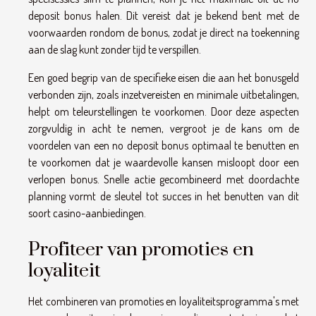
deposit bonus halen. Dit vereist dat je bekend bent met de
voorwaarden rondom de bonus, zodat je direct na toekenning
aan de slag kunt zonder tijd te verspillen.
Een goed begrip van de specifieke eisen die aan het bonusgeld
verbonden zijn, zoals inzetvereisten en minimale uitbetalingen,
helpt om teleurstellingen te voorkomen. Door deze aspecten
zorgvuldig in acht te nemen, vergroot je de kans om de
voordelen van een no deposit bonus optimaal te benutten en
te voorkomen dat je waardevolle kansen misloopt door een
verlopen bonus. Snelle actie gecombineerd met doordachte
planning vormt de sleutel tot succes in het benutten van dit
soort casino-aanbiedingen.
Profiteer van promoties en
loyaliteit
Het combineren van promoties en loyaliteitsprogramma's met