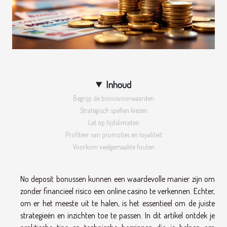
Inhoud
Begrijp de bonusvoorwaarden
Strategisch spellen kiezen
Let op tijdslimieten
Profiteer van promoties en loyaliteit
Voorkom veelgemaakte fouten
No deposit bonussen kunnen een waardevolle manier zijn om
zonder financieel risico een online casino te verkennen. Echter,
om er het meeste uit te halen, is het essentieel om de juiste
strategieën en inzichten toe te passen. In dit artikel ontdek je