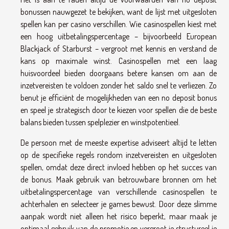
bonussen nauwgezet te bekijken, want de lijst met uitgesloten
spellen kan per casino verschillen. Wie casinospellen kiest met
een hoog uitbetalingspercentage – bijvoorbeeld European
Blackjack of Starburst – vergroot met kennis en verstand de
kans op maximale winst. Casinospellen met een laag
huisvoordeel bieden doorgaans betere kansen om aan de
inzetvereisten te voldoen zonder het saldo snel te verliezen. Zo
benut je efficiënt de mogelijkheden van een no deposit bonus
en speel je strategisch door te kiezen voor spellen die de beste
balans bieden tussen spelplezier en winstpotentieel.
De persoon met de meeste expertise adviseert altijd te letten
op de specifieke regels rondom inzetvereisten en uitgesloten
spellen, omdat deze direct invloed hebben op het succes van
de bonus. Maak gebruik van betrouwbare bronnen om het
uitbetalingspercentage van verschillende casinospellen te
achterhalen en selecteer je games bewust. Door deze slimme
aanpak wordt niet alleen het risico beperkt, maar maak je
optimaal gebruik van de promotie en vergroot je structureel je