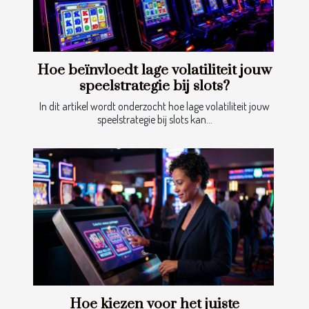
Hoe beïnvloedt lage volatiliteit jouw
speelstrategie bij slots?
In dit artikel wordt onderzocht hoe lage volatiliteit jouw
speelstrategie bij slots kan...
Hoe kiezen voor het juiste