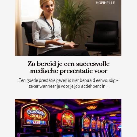
Zo bereid je een succesvolle
medische presentatie voor
Een goede prestatie geven is niet bepaald eenvoudig –
zeker wanneer je voor je job actief bent in...