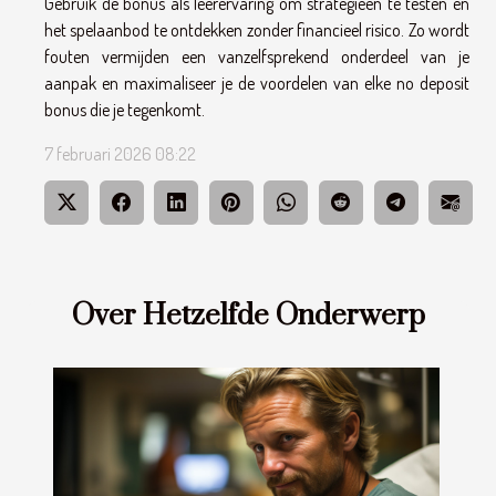
Gebruik de bonus als leerervaring om strategieën te testen en
het spelaanbod te ontdekken zonder financieel risico. Zo wordt
fouten vermijden een vanzelfsprekend onderdeel van je
aanpak en maximaliseer je de voordelen van elke no deposit
bonus die je tegenkomt.
7 februari 2026 08:22
Over Hetzelfde Onderwerp