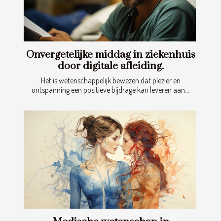
Onvergetelijke middag in ziekenhuis
door digitale afleiding.
Het is wetenschappelijk bewezen dat plezier en
ontspanning een positieve bijdrage kan leveren aan...