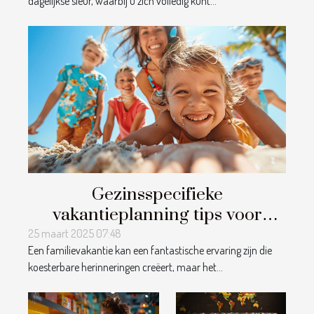
dagelijkse sleur, waarbij u zich volledig kunt...
Gezinsspecifieke
vakantieplanning tips voor
memorabele en stressvrije
25 maart 2025 07:48
Een familievakantie kan een fantastische ervaring zijn die
reizen met kinderen
koesterbare herinneringen creëert, maar het...