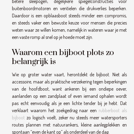
betere sleepogen, degelijkere spiegelconstructies voor
buitenboordmotoren en ventielen die drukverlies beperken.
Daardoor is een opblaasboot steeds minder een compromis,
en steeds vaker een bewuste keuze voor mensen die precies
weten waar ze willen komen, namelijk in wateren waar je met
een vaste romp al snel op je hoede moet zijn.
Waarom een bijboot plots zo
belangrijk is
Wie op groter water vaart, herontdekt de bijboot. Niet als
accessoire, maar als praktische verzekering tegen beperkingen
van de hoofdboot, want ankeren bij een ondiepe oever,
aanlanden op een zandplaat of even iemand ophalen wordt
pas echt eenvoudig als je een lichte tender bij je hebt. Dat
verklaart waarom het zoekgedrag naar een
rubberboot als
bijboot
zo logisch voelt, zeker nu steeds meer watersporters
routes plannen met natuurankers, kleine aanlegplekken en
spontaan “even de kant op” als onderdeel van de dag.