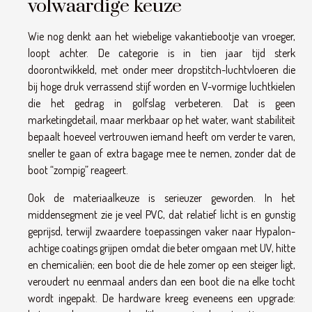
volwaardige keuze
Wie nog denkt aan het wiebelige vakantiebootje van vroeger,
loopt achter. De categorie is in tien jaar tijd sterk
doorontwikkeld, met onder meer dropstitch-luchtvloeren die
bij hoge druk verrassend stijf worden en V-vormige luchtkielen
die het gedrag in golfslag verbeteren. Dat is geen
marketingdetail, maar merkbaar op het water, want stabiliteit
bepaalt hoeveel vertrouwen iemand heeft om verder te varen,
sneller te gaan of extra bagage mee te nemen, zonder dat de
boot “zompig” reageert.
Ook de materiaalkeuze is serieuzer geworden. In het
middensegment zie je veel PVC, dat relatief licht is en gunstig
geprijsd, terwijl zwaardere toepassingen vaker naar Hypalon-
achtige coatings grijpen omdat die beter omgaan met UV, hitte
en chemicaliën; een boot die de hele zomer op een steiger ligt,
veroudert nu eenmaal anders dan een boot die na elke tocht
wordt ingepakt. De hardware kreeg eveneens een upgrade: