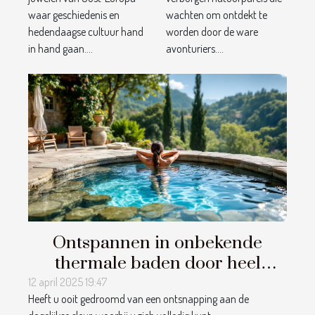
een unieke
reistips voor
waar geschiedenis en
wachten om ontdekt te
citytrip
avonturiers
hedendaagse cultuur hand
worden door de ware
in hand gaan....
avonturiers....
Ontspannen in onbekende
thermale baden door heel
Europa geheime hotspots voor
12 april 2025 19:47
Heeft u ooit gedroomd van een ontsnapping aan de
wellnessliefhebbers