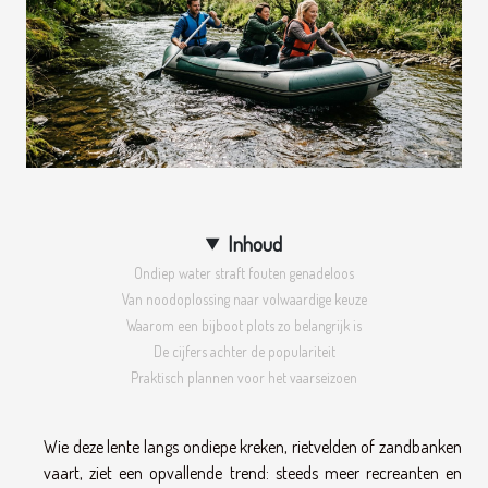
Inhoud
Ondiep water straft fouten genadeloos
Van noodoplossing naar volwaardige keuze
Waarom een bijboot plots zo belangrijk is
De cijfers achter de populariteit
Praktisch plannen voor het vaarseizoen
Wie deze lente langs ondiepe kreken, rietvelden of zandbanken
vaart, ziet een opvallende trend: steeds meer recreanten en