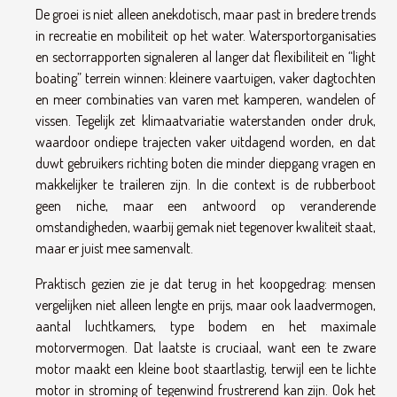
De groei is niet alleen anekdotisch, maar past in bredere trends
in recreatie en mobiliteit op het water. Watersportorganisaties
en sectorrapporten signaleren al langer dat flexibiliteit en “light
boating” terrein winnen: kleinere vaartuigen, vaker dagtochten
en meer combinaties van varen met kamperen, wandelen of
vissen. Tegelijk zet klimaatvariatie waterstanden onder druk,
waardoor ondiepe trajecten vaker uitdagend worden, en dat
duwt gebruikers richting boten die minder diepgang vragen en
makkelijker te traileren zijn. In die context is de rubberboot
geen niche, maar een antwoord op veranderende
omstandigheden, waarbij gemak niet tegenover kwaliteit staat,
maar er juist mee samenvalt.
Praktisch gezien zie je dat terug in het koopgedrag: mensen
vergelijken niet alleen lengte en prijs, maar ook laadvermogen,
aantal luchtkamers, type bodem en het maximale
motorvermogen. Dat laatste is cruciaal, want een te zware
motor maakt een kleine boot staartlastig, terwijl een te lichte
motor in stroming of tegenwind frustrerend kan zijn. Ook het