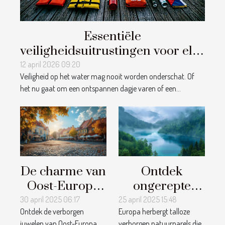
Essentiële
veiligheidsuitrustingen voor elke
boottocht: Een overzicht
12 april 2026 09:20
Veiligheid op het water mag nooit worden onderschat. Of
het nu gaat om een ontspannen dagje varen of een...
De charme van
Ontdek
Oost-Europa
ongerepte
verborgen
natuurparels
30 april 2025 06:17
25 april 2025 15:48
Ontdek de verborgen
Europa herbergt talloze
steden voor
in Europa
juwelen van Oost-Europa
verborgen natuurparels die