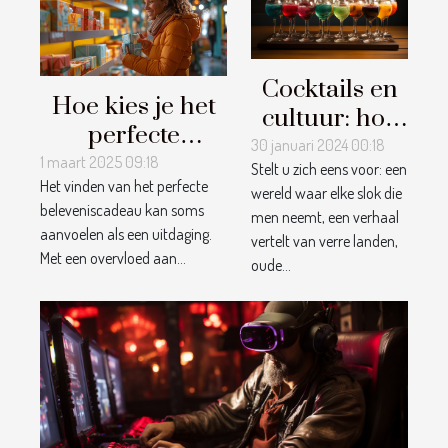
Cocktails en
Hoe kies je het
cultuur: hoe
perfecte
drankjes de
30 januari 2024 00:18
beleveniscadeau
1 maart 2025 09:18
Stelt u zich eens voor: een
wereld
Het vinden van het perfecte
voor elke
wereld waar elke slok die
rondreizen
beleveniscadeau kan soms
men neemt, een verhaal
gelegenheid?
aanvoelen als een uitdaging.
vertelt van verre landen,
Met een overvloed aan...
oude...