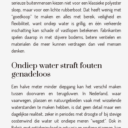
serieuze buitenmensen kiezen niet voor een klassieke polyester
sloep, maar voor een lichte rubberboot. Dat heeft weinig met
“goedkoop” te maken en alles met bereik, veiligheid en
flexibiliteit, want ondiep water is grillig, en één verkeerde
inschatting kan schade of vastlopen betekenen. Fabrikanten
spelen daarop in met stijvere bodems, betere ventielen en
materialen die meer kunnen verdragen dan veel mensen
denken.
Ondiep water straft fouten
genadeloos
Een halve meter minder diepgang kan het verschil maken
tussen doorvaren en terugduwen. In Nederland, waar
vaarwegen, plassen en natuurgebieden vaak met wisselende
waterstanden te maken hebben, is dat geen detail maar een
dagelijkse realiteit, zeker in periodes met droogte of bij stevige
oostenwind die water uit ondiepe meren “wegzet”. Ook in
België, met getijdeninvloed in estuaria en ondiepe zijarmen, kan