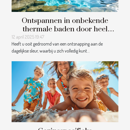
Ontspannen in onbekende
thermale baden door heel
Europa geheime hotspots voor
12 april 2025 19:47
Heeft u ooit gedroomd van een ontsnapping aan de
wellnessliefhebbers
dagelijkse sleur, waarbij u zich volledig kunt...