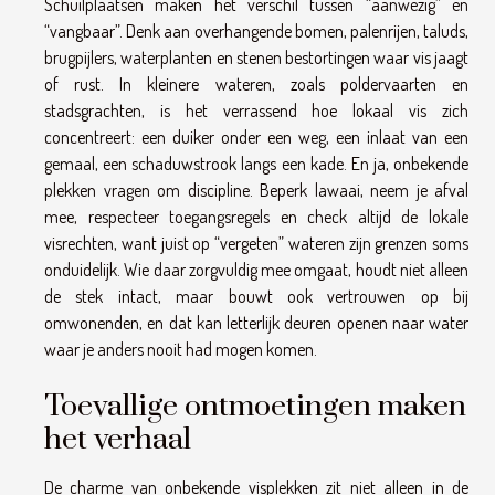
Schuilplaatsen maken het verschil tussen “aanwezig” en
“vangbaar”. Denk aan overhangende bomen, palenrijen, taluds,
brugpijlers, waterplanten en stenen bestortingen waar vis jaagt
of rust. In kleinere wateren, zoals poldervaarten en
stadsgrachten, is het verrassend hoe lokaal vis zich
concentreert: een duiker onder een weg, een inlaat van een
gemaal, een schaduwstrook langs een kade. En ja, onbekende
plekken vragen om discipline. Beperk lawaai, neem je afval
mee, respecteer toegangsregels en check altijd de lokale
visrechten, want juist op “vergeten” wateren zijn grenzen soms
onduidelijk. Wie daar zorgvuldig mee omgaat, houdt niet alleen
de stek intact, maar bouwt ook vertrouwen op bij
omwonenden, en dat kan letterlijk deuren openen naar water
waar je anders nooit had mogen komen.
Toevallige ontmoetingen maken
het verhaal
De charme van onbekende visplekken zit niet alleen in de