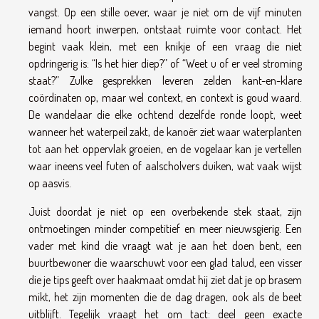
vangst. Op een stille oever, waar je niet om de vijf minuten
iemand hoort inwerpen, ontstaat ruimte voor contact. Het
begint vaak klein, met een knikje of een vraag die niet
opdringerig is: “Is het hier diep?” of “Weet u of er veel stroming
staat?” Zulke gesprekken leveren zelden kant-en-klare
coördinaten op, maar wel context, en context is goud waard.
De wandelaar die elke ochtend dezelfde ronde loopt, weet
wanneer het waterpeil zakt, de kanoër ziet waar waterplanten
tot aan het oppervlak groeien, en de vogelaar kan je vertellen
waar ineens veel futen of aalscholvers duiken, wat vaak wijst
op aasvis.
Juist doordat je niet op een overbekende stek staat, zijn
ontmoetingen minder competitief en meer nieuwsgierig. Een
vader met kind die vraagt wat je aan het doen bent, een
buurtbewoner die waarschuwt voor een glad talud, een visser
die je tips geeft over haakmaat omdat hij ziet dat je op brasem
mikt, het zijn momenten die de dag dragen, ook als de beet
uitblijft. Tegelijk vraagt het om tact: deel geen exacte