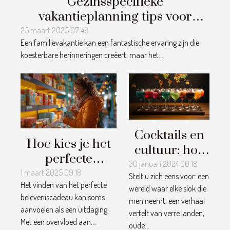
Gezinsspecifieke
vakantieplanning tips voor
memorabele en stressvrije
25 maart 2025 07:48
Een familievakantie kan een fantastische ervaring zijn die
reizen met kinderen
koesterbare herinneringen creëert, maar het...
Cocktails en
Hoe kies je het
cultuur: hoe
perfecte
drankjes de
30 januari 2024 00:18
beleveniscadeau
1 maart 2025 09:18
Stelt u zich eens voor: een
wereld
Het vinden van het perfecte
voor elke
wereld waar elke slok die
rondreizen
beleveniscadeau kan soms
men neemt, een verhaal
gelegenheid?
aanvoelen als een uitdaging.
vertelt van verre landen,
Met een overvloed aan...
oude...