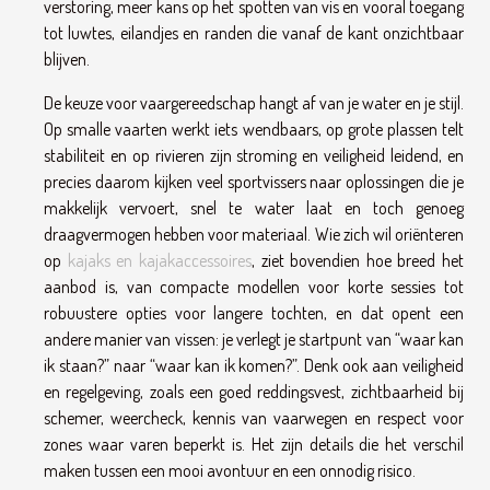
verstoring, meer kans op het spotten van vis en vooral toegang
tot luwtes, eilandjes en randen die vanaf de kant onzichtbaar
blijven.
De keuze voor vaargereedschap hangt af van je water en je stijl.
Op smalle vaarten werkt iets wendbaars, op grote plassen telt
stabiliteit en op rivieren zijn stroming en veiligheid leidend, en
precies daarom kijken veel sportvissers naar oplossingen die je
makkelijk vervoert, snel te water laat en toch genoeg
draagvermogen hebben voor materiaal. Wie zich wil oriënteren
op
kajaks en kajakaccessoires
, ziet bovendien hoe breed het
aanbod is, van compacte modellen voor korte sessies tot
robuustere opties voor langere tochten, en dat opent een
andere manier van vissen: je verlegt je startpunt van “waar kan
ik staan?” naar “waar kan ik komen?”. Denk ook aan veiligheid
en regelgeving, zoals een goed reddingsvest, zichtbaarheid bij
schemer, weercheck, kennis van vaarwegen en respect voor
zones waar varen beperkt is. Het zijn details die het verschil
maken tussen een mooi avontuur en een onnodig risico.