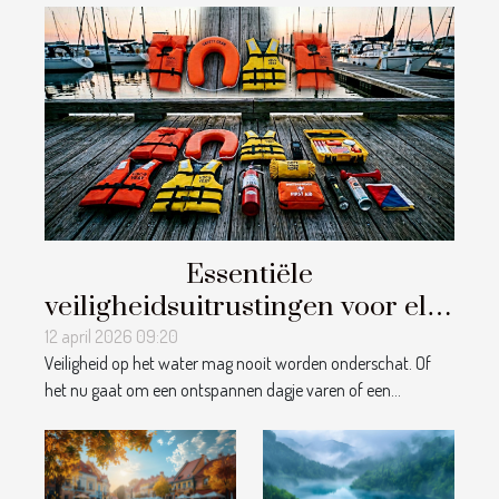
Essentiële
veiligheidsuitrustingen voor elke
boottocht: Een overzicht
12 april 2026 09:20
Veiligheid op het water mag nooit worden onderschat. Of
het nu gaat om een ontspannen dagje varen of een...