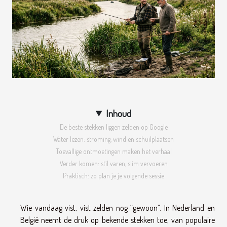
Inhoud
De beste stekken liggen zelden op Google
Water lezen: stroming, wind en schuilplaatsen
Toevallige ontmoetingen maken het verhaal
Verder komen: stil varen, slim vervoeren
Praktisch: zo plan je je volgende sessie
Wie vandaag vist, vist zelden nog “gewoon”. In Nederland en
België neemt de druk op bekende stekken toe, van populaire