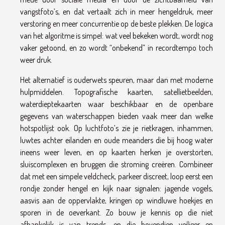
vangstfoto’s, en dat vertaalt zich in meer hengeldruk, meer
verstoring en meer concurrentie op de beste plekken. De logica
van het algoritme is simpel: wat veel bekeken wordt, wordt nog
vaker getoond, en zo wordt “onbekend” in recordtempo toch
weer druk.
Het alternatief is ouderwets speuren, maar dan met moderne
hulpmiddelen. Topografische kaarten, satellietbeelden,
waterdieptekaarten waar beschikbaar en de openbare
gegevens van waterschappen bieden vaak meer dan welke
hotspotlijst ook. Op luchtfoto’s zie je rietkragen, inhammen,
luwtes achter eilanden en oude meanders die bij hoog water
ineens weer leven, en op kaarten herken je overstorten,
sluiscomplexen en bruggen die stroming creëren. Combineer
dat met een simpele veldcheck, parkeer discreet, loop eerst een
rondje zonder hengel en kijk naar signalen: jagende vogels,
aasvis aan de oppervlakte, kringen op windluwe hoekjes en
sporen in de oeverkant. Zo bouw je kennis op die niet
afhankelijk is van trends, en die bovendien veiliger en