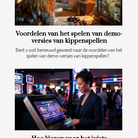
Voordelen van het spelen van demo-
versies van kippenspellen
Bent u ooit benieuwd geweest naar de voordelen van het
spelen van demo-versies van kippenspellen?...