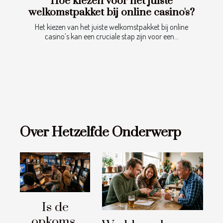
Hoe kiezen voor het juiste
welkomstpakket bij online casino's?
Het kiezen van het juiste welkomstpakket bij online
casino’s kan een cruciale stap zijn voor een...
Over Hetzelfde Onderwerp
Is de
opkomst