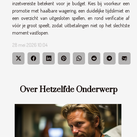
inzetvereiste betekent voor je budget. Kies bij voorkeur een
promotie met haalbare wagering, een duidelijke tijdslimiet en
een overzicht van uitgesloten spellen, en rond verificatie af
vóór je groot speelt, zodat uitbetalingen niet op het slechtste
moment vastlopen.
28 mei 2026 10:04
Over Hetzelfde Onderwerp