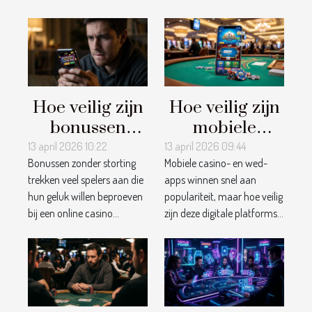
Hoe veilig zijn
Hoe veilig zijn
bonussen
mobiele
zonder
casino- en
13 april 2026 10:22
13 april 2026 09:44
Bonussen zonder storting
Mobiele casino- en wed-
storting bij
wed-apps?
trekken veel spelers aan die
apps winnen snel aan
online
hun geluk willen beproeven
populariteit, maar hoe veilig
casino's?
bij een online casino...
zijn deze digitale platforms...