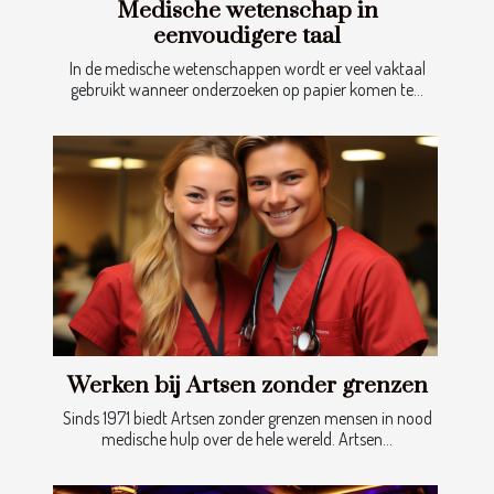
Medische wetenschap in
eenvoudigere taal
In de medische wetenschappen wordt er veel vaktaal
gebruikt wanneer onderzoeken op papier komen te...
Werken bij Artsen zonder grenzen
Sinds 1971 biedt Artsen zonder grenzen mensen in nood
medische hulp over de hele wereld. Artsen...