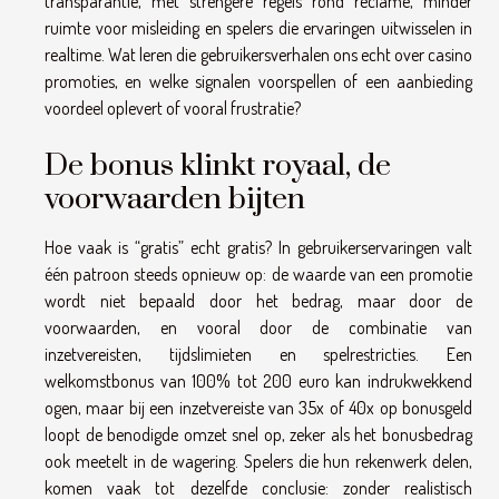
transparantie, met strengere regels rond reclame, minder
ruimte voor misleiding en spelers die ervaringen uitwisselen in
realtime. Wat leren die gebruikersverhalen ons echt over casino
promoties, en welke signalen voorspellen of een aanbieding
voordeel oplevert of vooral frustratie?
De bonus klinkt royaal, de
voorwaarden bijten
Hoe vaak is “gratis” echt gratis? In gebruikerservaringen valt
één patroon steeds opnieuw op: de waarde van een promotie
wordt niet bepaald door het bedrag, maar door de
voorwaarden, en vooral door de combinatie van
inzetvereisten, tijdslimieten en spelrestricties. Een
welkomstbonus van 100% tot 200 euro kan indrukwekkend
ogen, maar bij een inzetvereiste van 35x of 40x op bonusgeld
loopt de benodigde omzet snel op, zeker als het bonusbedrag
ook meetelt in de wagering. Spelers die hun rekenwerk delen,
komen vaak tot dezelfde conclusie: zonder realistisch