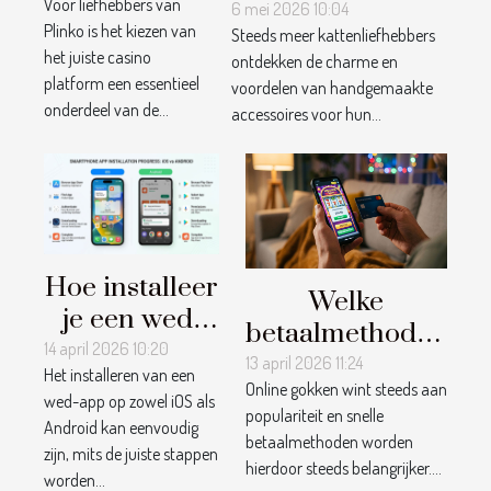
Voor liefhebbers van
kattenliefhebbers
casino
6 mei 2026 10:04
Plinko is het kiezen van
Steeds meer kattenliefhebbers
voor
platform
het juiste casino
ontdekken de charme en
handgemaakte
platform een essentieel
voordelen van handgemaakte
accessoires?
onderdeel van de...
accessoires voor hun...
Hoe installeer
Welke
je een wed-
betaalmethoden
app op iOS en
14 april 2026 10:20
zijn het snelst
13 april 2026 11:24
Het installeren van een
Android?
Online gokken wint steeds aan
voor online
wed-app op zowel iOS als
populariteit en snelle
goktransacties?
Android kan eenvoudig
betaalmethoden worden
zijn, mits de juiste stappen
hierdoor steeds belangrijker....
worden...