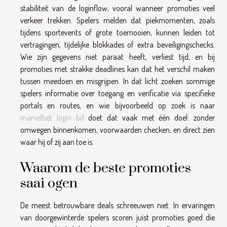
stabiliteit van de loginflow, vooral wanneer promoties veel
verkeer trekken. Spelers melden dat piekmomenten, zoals
tijdens sportevents of grote toernooien, kunnen leiden tot
vertragingen, tijdelijke blokkades of extra beveiligingschecks.
Wie zijn gegevens niet paraat heeft, verliest tijd, en bij
promoties met strakke deadlines kan dat het verschil maken
tussen meedoen en misgrijpen. In dat licht zoeken sommige
spelers informatie over toegang en verificatie via specifieke
portals en routes, en wie bijvoorbeeld op zoek is naar
marvelbet login bd
doet dat vaak met één doel: zonder
omwegen binnenkomen, voorwaarden checken, en direct zien
waar hij of zij aan toe is.
Waarom de beste promoties
saai ogen
De meest betrouwbare deals schreeuwen niet. In ervaringen
van doorgewinterde spelers scoren juist promoties goed die