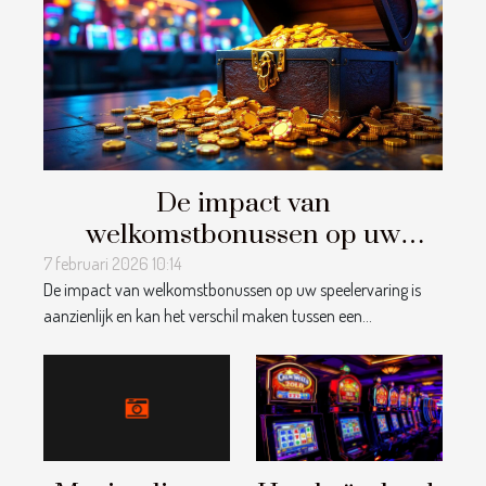
De impact van
welkomstbonussen op uw
speelervaring
7 februari 2026 10:14
De impact van welkomstbonussen op uw speelervaring is
aanzienlijk en kan het verschil maken tussen een...