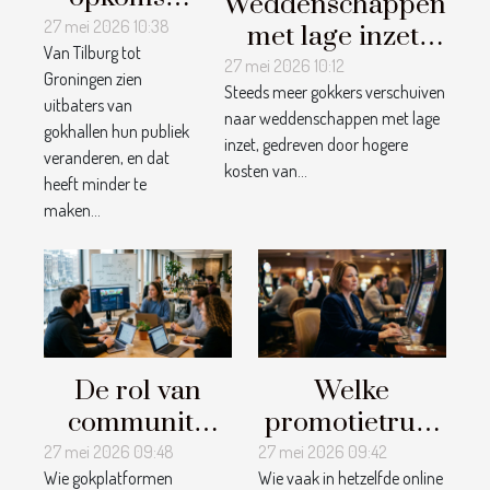
Weddenschappen
van live
27 mei 2026 10:38
met lage inzet:
Van Tilburg tot
casino’s een
zinloze gok of
27 mei 2026 10:12
Groningen zien
bedreiging
Steeds meer gokkers verschuiven
slimme keuze?
uitbaters van
naar weddenschappen met lage
voor
gokhallen hun publiek
inzet, gedreven door hogere
traditionele
veranderen, en dat
kosten van...
gokhallen?
heeft minder te
maken...
De rol van
Welke
community
promotietrucs
management
mis je als
27 mei 2026 09:48
27 mei 2026 09:42
Wie gokplatformen
Wie vaak in hetzelfde online
in het succes
trouwe