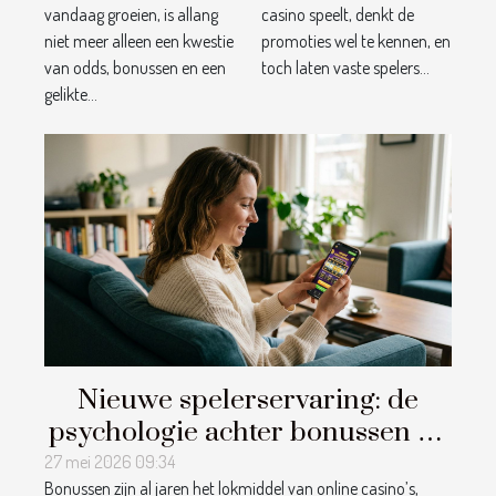
vandaag groeien, is allang
casino speelt, denkt de
van
casinospeler?
niet meer alleen een kwestie
promoties wel te kennen, en
gokplatformen
van odds, bonussen en een
toch laten vaste spelers...
gelikte...
Nieuwe spelerservaring: de
psychologie achter bonussen bij
online casino’s
27 mei 2026 09:34
Bonussen zijn al jaren het lokmiddel van online casino’s,