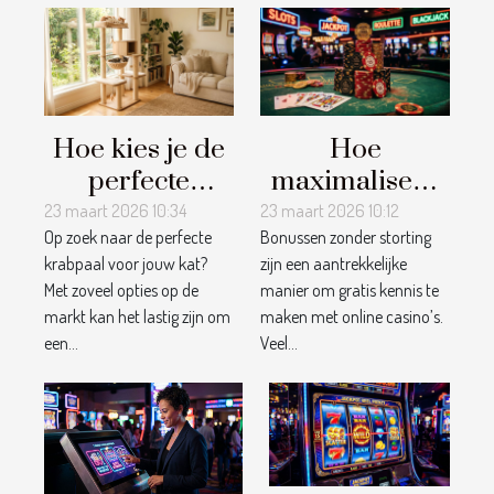
Hoe kies je de
Hoe
perfecte
maximaliseer
krabpaal voor
je voordelen
23 maart 2026 10:34
23 maart 2026 10:12
Op zoek naar de perfecte
Bonussen zonder storting
jouw kat?
van casino
krabpaal voor jouw kat?
zijn een aantrekkelijke
bonussen
Met zoveel opties op de
manier om gratis kennis te
zonder
markt kan het lastig zijn om
maken met online casino’s.
storting?
een...
Veel...