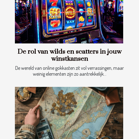
De rol van wilds en scatters in jouw
winstkansen
De wereld van online gokkasten zit vol verrassingen, maar
weinig elementen zijn zo aantrekkelijk...