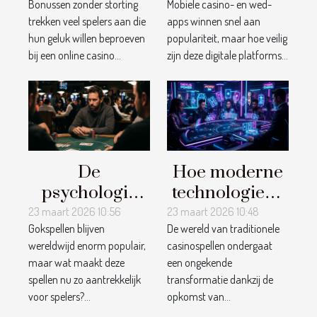
Bonussen zonder storting
Mobiele casino- en wed-
storting bij
wed-apps?
trekken veel spelers aan die
apps winnen snel aan
online
hun geluk willen beproeven
populariteit, maar hoe veilig
casino's?
bij een online casino...
zijn deze digitale platforms...
De
Hoe moderne
psychologie
technologieën
achter
traditionele
23 maart 2026 10:56
23 maart 2026 10:48
Gokspellen blijven
De wereld van traditionele
gokspellen:
casinospellen
wereldwijd enorm populair,
casinospellen ondergaat
wat trekt
transformeren
maar wat maakt deze
een ongekende
spelers aan?
spellen nu zo aantrekkelijk
transformatie dankzij de
voor spelers?...
opkomst van...