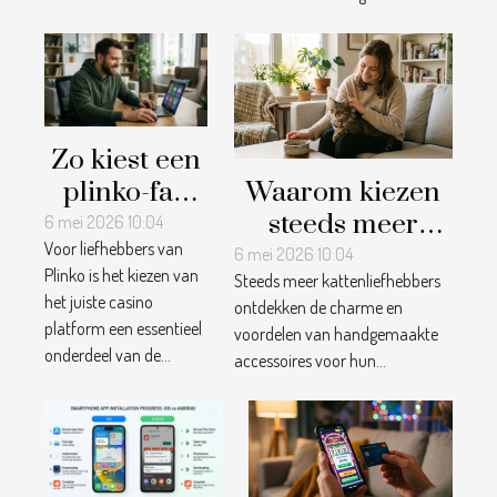
Zo kiest een
Waarom kiezen
plinko-fan
steeds meer
zijn favoriete
6 mei 2026 10:04
Voor liefhebbers van
kattenliefhebbers
casino
6 mei 2026 10:04
Plinko is het kiezen van
Steeds meer kattenliefhebbers
voor
platform
het juiste casino
ontdekken de charme en
handgemaakte
platform een essentieel
voordelen van handgemaakte
accessoires?
onderdeel van de...
accessoires voor hun...