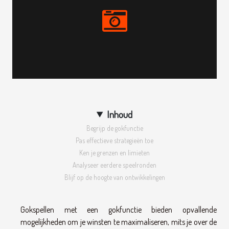
Inhoud
Begrijp de gokfunctie
Pas effectieve strategieën toe
Ken je grenzen en limieten
Analyseer eerdere speelronden
Blijf op de hoogte van ontwikkelingen
Gokspellen met een gokfunctie bieden opvallende
mogelijkheden om je winsten te maximaliseren, mits je over de