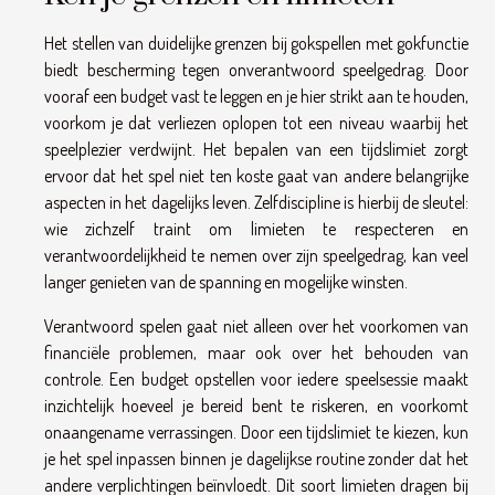
Het stellen van duidelijke grenzen bij gokspellen met gokfunctie
biedt bescherming tegen onverantwoord speelgedrag. Door
vooraf een budget vast te leggen en je hier strikt aan te houden,
voorkom je dat verliezen oplopen tot een niveau waarbij het
speelplezier verdwijnt. Het bepalen van een tijdslimiet zorgt
ervoor dat het spel niet ten koste gaat van andere belangrijke
aspecten in het dagelijks leven. Zelfdiscipline is hierbij de sleutel:
wie zichzelf traint om limieten te respecteren en
verantwoordelijkheid te nemen over zijn speelgedrag, kan veel
langer genieten van de spanning en mogelijke winsten.
Verantwoord spelen gaat niet alleen over het voorkomen van
financiële problemen, maar ook over het behouden van
controle. Een budget opstellen voor iedere speelsessie maakt
inzichtelijk hoeveel je bereid bent te riskeren, en voorkomt
onaangename verrassingen. Door een tijdslimiet te kiezen, kun
je het spel inpassen binnen je dagelijkse routine zonder dat het
andere verplichtingen beïnvloedt. Dit soort limieten dragen bij