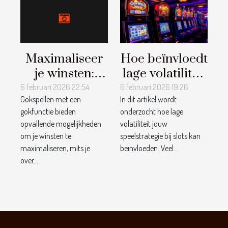
Maximaliseer
Hoe beïnvloedt
je winsten:
lage volatiliteit
slimme tips
jouw
6 februari 2026 22:54
6 februari 2026 19:26
Gokspellen met een
In dit artikel wordt
voor
speelstrategie
gokfunctie bieden
onderzocht hoe lage
gokspellen met
bij slots?
opvallende mogelijkheden
volatiliteit jouw
gokfunctie
om je winsten te
speelstrategie bij slots kan
maximaliseren, mits je
beïnvloeden. Veel...
over...