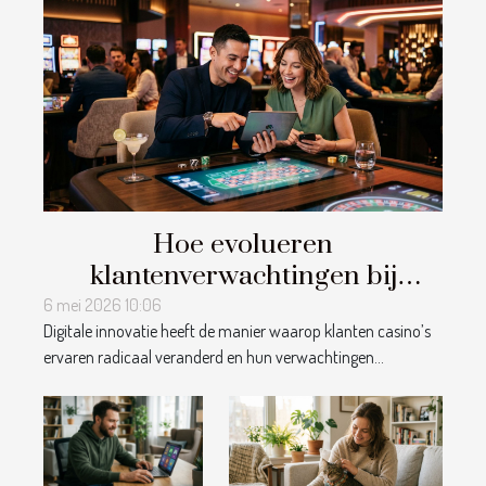
Hoe evolueren
klantenverwachtingen bij
casino's door digitale innovatie?
6 mei 2026 10:06
Digitale innovatie heeft de manier waarop klanten casino’s
ervaren radicaal veranderd en hun verwachtingen...