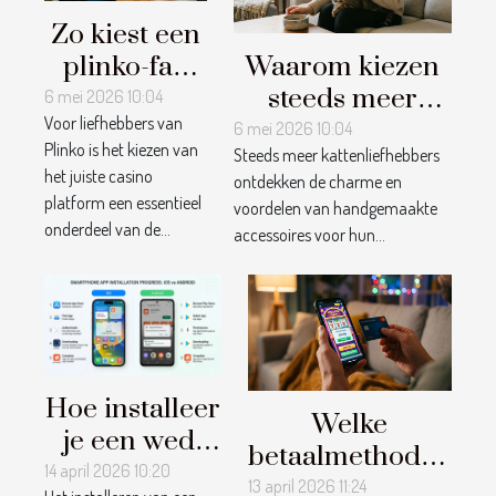
Zo kiest een
Waarom kiezen
plinko-fan
steeds meer
zijn favoriete
6 mei 2026 10:04
Voor liefhebbers van
kattenliefhebbers
casino
6 mei 2026 10:04
Plinko is het kiezen van
Steeds meer kattenliefhebbers
voor
platform
het juiste casino
ontdekken de charme en
handgemaakte
platform een essentieel
voordelen van handgemaakte
accessoires?
onderdeel van de...
accessoires voor hun...
Hoe installeer
Welke
je een wed-
betaalmethoden
app op iOS en
14 april 2026 10:20
zijn het snelst
13 april 2026 11:24