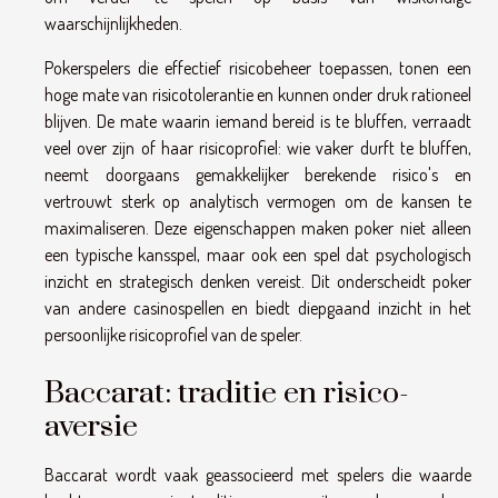
waarschijnlijkheden.
Pokerspelers die effectief risicobeheer toepassen, tonen een
hoge mate van risicotolerantie en kunnen onder druk rationeel
blijven. De mate waarin iemand bereid is te bluffen, verraadt
veel over zijn of haar risicoprofiel: wie vaker durft te bluffen,
neemt doorgaans gemakkelijker berekende risico's en
vertrouwt sterk op analytisch vermogen om de kansen te
maximaliseren. Deze eigenschappen maken poker niet alleen
een typische kansspel, maar ook een spel dat psychologisch
inzicht en strategisch denken vereist. Dit onderscheidt poker
van andere casinospellen en biedt diepgaand inzicht in het
persoonlijke risicoprofiel van de speler.
Baccarat: traditie en risico-
aversie
Baccarat wordt vaak geassocieerd met spelers die waarde