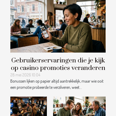
Gebruikerservaringen die je kijk
op casino promoties veranderen
28 mei 2026 10:04
Bonussen lijken op papier altijd aantrekkelijk, maar wie ooit
een promotie probeerde te verzilveren, weet...