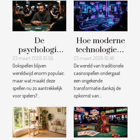
De
Hoe moderne
psychologie
technologieën
achter
traditionele
23 maart 2026 10:56
23 maart 2026 10:48
Gokspellen blijven
De wereld van traditionele
gokspellen:
casinospellen
wereldwijd enorm populair,
casinospellen ondergaat
wat trekt
transformeren
maar wat maakt deze
een ongekende
spelers aan?
spellen nu zo aantrekkelijk
transformatie dankzij de
voor spelers?...
opkomst van...