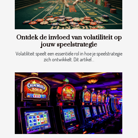
Ontdek de invloed van volatiliteit op
jouw speelstrategie
Volatiliteit speelt een essentiële rol in hoe je speelstrategie
zich ontwikkelt. Dit artikel...