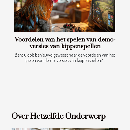
Voordelen van het spelen van demo-
versies van kippenspellen
Bent u ooit benieuwd geweest naar de voordelen van het
spelen van demo-versies van kippenspellen?...
Over Hetzelfde Onderwerp