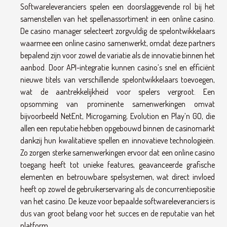
Softwareleveranciers spelen een doorslaggevende rol bij het
samenstellen van het spellenassortiment in een online casino.
De casino manager selecteert zorgvuldig de spelontwikkelaars
waarmee een online casino samenwerkt, omdat deze partners
bepalend zijn voor zowel de variatie als de innovatie binnen het
aanbod. Door API-integratie kunnen casino’s snel en efficiënt
nieuwe titels van verschillende spelontwikkelaars toevoegen,
wat de aantrekkelijkheid voor spelers vergroot. Een
opsomming van prominente samenwerkingen omvat
bijvoorbeeld NetEnt, Microgaming, Evolution en Play’n GO, die
allen een reputatie hebben opgebouwd binnen de casinomarkt
dankzij hun kwalitatieve spellen en innovatieve technologieën.
Zo zorgen sterke samenwerkingen ervoor dat een online casino
toegang heeft tot unieke features, geavanceerde grafische
elementen en betrouwbare spelsystemen, wat direct invloed
heeft op zowel de gebruikerservaring als de concurrentiepositie
van het casino. De keuze voor bepaalde softwareleveranciers is
dus van groot belang voor het succes en de reputatie van het
platform.