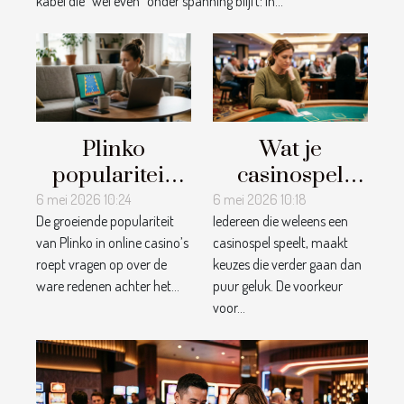
kabel die “wel even” onder spanning blijft: in...
Plinko
Wat je
populariteit:
casinospel
toeval of
onthult over
6 mei 2026 10:24
6 mei 2026 10:18
De groeiende populariteit
Iedereen die weleens een
strategie van
jouw
van Plinko in online casino’s
casinospel speelt, maakt
online
risicoprofiel
roept vragen op over de
keuzes die verder gaan dan
casino’s?
ware redenen achter het...
puur geluk. De voorkeur
voor...