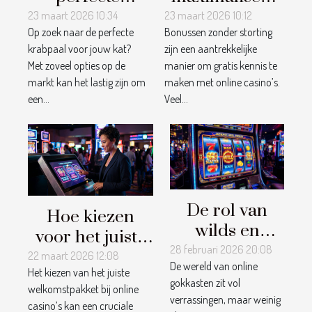
krabpaal voor
je voordelen
23 maart 2026 10:34
23 maart 2026 10:12
Op zoek naar de perfecte
Bonussen zonder storting
jouw kat?
van casino
krabpaal voor jouw kat?
zijn een aantrekkelijke
bonussen
Met zoveel opties op de
manier om gratis kennis te
zonder
markt kan het lastig zijn om
maken met online casino’s.
storting?
een...
Veel...
De rol van
Hoe kiezen
wilds en
voor het juiste
scatters in
28 februari 2026 20:08
welkomstpakket
22 maart 2026 12:08
De wereld van online
jouw
Het kiezen van het juiste
bij online
gokkasten zit vol
winstkansen
welkomstpakket bij online
casino's?
verrassingen, maar weinig
casino’s kan een cruciale