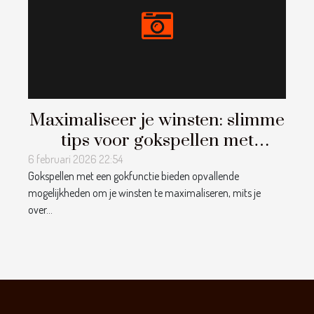
Maximaliseer je winsten: slimme
tips voor gokspellen met
gokfunctie
6 februari 2026 22:54
Gokspellen met een gokfunctie bieden opvallende
mogelijkheden om je winsten te maximaliseren, mits je
over...