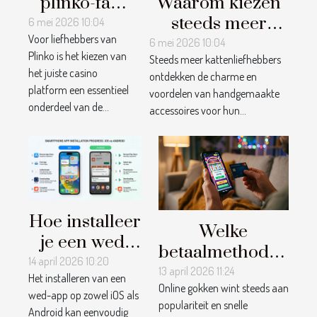
Waarom kiezen
plinko-fan
steeds meer
zijn favoriete
6 mei 2026 10:04
Voor liefhebbers van
kattenliefhebbers
casino
6 mei 2026 10:04
Plinko is het kiezen van
Steeds meer kattenliefhebbers
voor
platform
het juiste casino
ontdekken de charme en
handgemaakte
platform een essentieel
voordelen van handgemaakte
accessoires?
onderdeel van de...
accessoires voor hun...
Hoe installeer
Welke
je een wed-
betaalmethoden
app op iOS en
14 april 2026 10:20
zijn het snelst
13 april 2026 11:24
Het installeren van een
Android?
Online gokken wint steeds aan
voor online
wed-app op zowel iOS als
populariteit en snelle
goktransacties?
Android kan eenvoudig