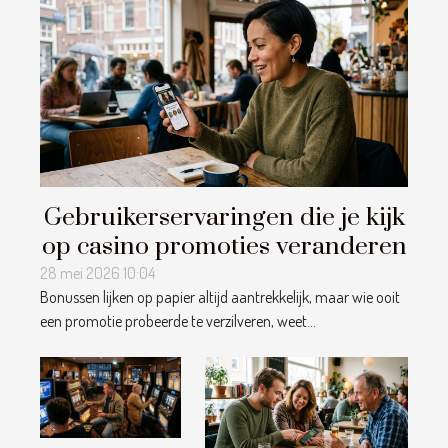
Gebruikerservaringen die je kijk
op casino promoties veranderen
28 mei 2026 10:04
Bonussen lijken op papier altijd aantrekkelijk, maar wie ooit
een promotie probeerde te verzilveren, weet...