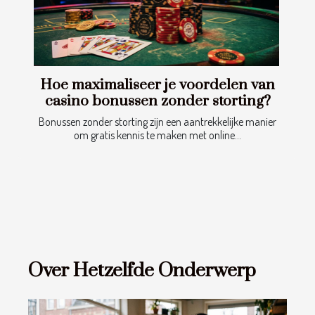
Hoe maximaliseer je voordelen van
casino bonussen zonder storting?
Bonussen zonder storting zijn een aantrekkelijke manier
om gratis kennis te maken met online...
Over Hetzelfde Onderwerp