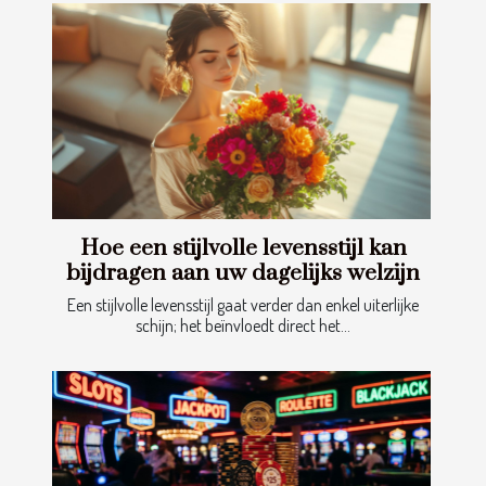
Hoe een stijlvolle levensstijl kan
bijdragen aan uw dagelijks welzijn
Een stijlvolle levensstijl gaat verder dan enkel uiterlijke
schijn; het beïnvloedt direct het...