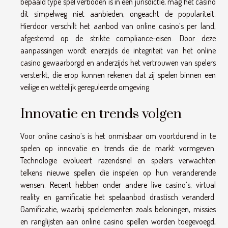
bepaald type spel verboden is in een jurisdictie, mag het casino
dit simpelweg niet aanbieden, ongeacht de populariteit.
Hierdoor verschilt het aanbod van online casino’s per land,
afgestemd op de strikte compliance-eisen. Door deze
aanpassingen wordt enerzijds de integriteit van het online
casino gewaarborgd en anderzijds het vertrouwen van spelers
versterkt, die erop kunnen rekenen dat zij spelen binnen een
veilige en wettelijk gereguleerde omgeving.
Innovatie en trends volgen
Voor online casino’s is het onmisbaar om voortdurend in te
spelen op innovatie en trends die de markt vormgeven.
Technologie evolueert razendsnel en spelers verwachten
telkens nieuwe spellen die inspelen op hun veranderende
wensen. Recent hebben onder andere live casino’s, virtual
reality en gamificatie het spelaanbod drastisch veranderd.
Gamificatie, waarbij spelelementen zoals beloningen, missies
en ranglijsten aan online casino spellen worden toegevoegd,