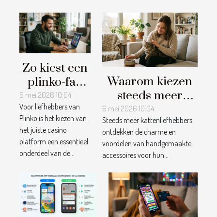
Zo kiest een
Waarom kiezen
plinko-fan
steeds meer
zijn favoriete
6 mei 2026 10:04
Voor liefhebbers van
kattenliefhebbers
casino
6 mei 2026 10:04
Plinko is het kiezen van
Steeds meer kattenliefhebbers
voor
platform
het juiste casino
ontdekken de charme en
handgemaakte
platform een essentieel
voordelen van handgemaakte
accessoires?
onderdeel van de...
accessoires voor hun...