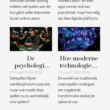
Bonussen zonder storting
Mobiele casino- en wed-
storting bij
wed-apps?
trekken veel spelers aan die
apps winnen snel aan
online
hun geluk willen beproeven
populariteit, maar hoe veilig
casino's?
bij een online casino...
zijn deze digitale platforms...
De
Hoe moderne
psychologie
technologieën
achter
traditionele
23 maart 2026 10:56
23 maart 2026 10:48
Gokspellen blijven
De wereld van traditionele
gokspellen:
casinospellen
wereldwijd enorm populair,
casinospellen ondergaat
wat trekt
transformeren
maar wat maakt deze
een ongekende
spelers aan?
spellen nu zo aantrekkelijk
transformatie dankzij de
voor spelers?...
opkomst van...