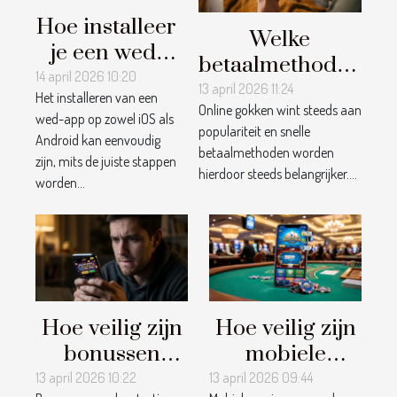
Hoe installeer
Welke
je een wed-
betaalmethoden
app op iOS en
14 april 2026 10:20
zijn het snelst
13 april 2026 11:24
Het installeren van een
Android?
Online gokken wint steeds aan
voor online
wed-app op zowel iOS als
populariteit en snelle
goktransacties?
Android kan eenvoudig
betaalmethoden worden
zijn, mits de juiste stappen
hierdoor steeds belangrijker....
worden...
Hoe veilig zijn
Hoe veilig zijn
bonussen
mobiele
zonder
casino- en
13 april 2026 10:22
13 april 2026 09:44