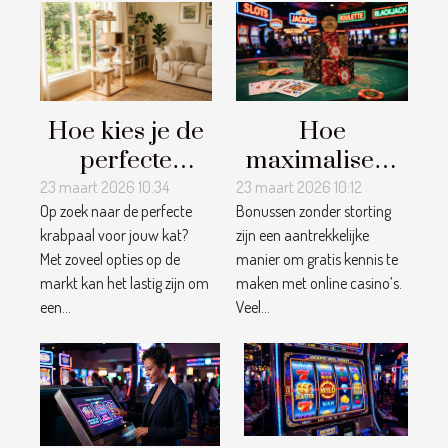
Hoe kies je de
Hoe
perfecte
maximaliseer
krabpaal voor
je voordelen
23 maart 2026 10:34
23 maart 2026 10:12
Op zoek naar de perfecte
Bonussen zonder storting
jouw kat?
van casino
krabpaal voor jouw kat?
zijn een aantrekkelijke
bonussen
Met zoveel opties op de
manier om gratis kennis te
zonder
markt kan het lastig zijn om
maken met online casino’s.
storting?
een...
Veel...