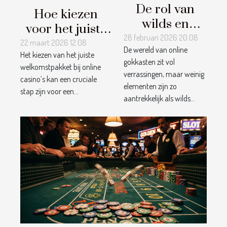
De rol van
Hoe kiezen
wilds en
voor het juiste
scatters in
28 februari 2026 20:08
welkomstpakket
22 maart 2026 12:08
De wereld van online
jouw
Het kiezen van het juiste
bij online
gokkasten zit vol
winstkansen
welkomstpakket bij online
casino's?
verrassingen, maar weinig
casino’s kan een cruciale
elementen zijn zo
stap zijn voor een...
aantrekkelijk als wilds...