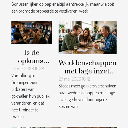
Bonussen lijken op papier altijd aantrekkelijk, maar wie ooit
een promotie probeerde te verzilveren, weet...
Is de
opkomst
Weddenschappen
van live
27 mei 2026 10:38
met lage inzet:
Van Tilburg tot
casino’s een
zinloze gok of
27 mei 2026 10:12
Groningen zien
bedreiging
Steeds meer gokkers verschuiven
slimme keuze?
uitbaters van
naar weddenschappen met lage
voor
gokhallen hun publiek
inzet, gedreven door hogere
traditionele
veranderen, en dat
kosten van...
gokhallen?
heeft minder te
maken...