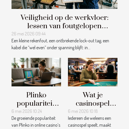
Veiligheid op de werkvloer:
lessen van foutgelopen
elektriciteitsprojecten
26 mei 2026 09:44
Een kleine rekenfout, een ontbrekende lock-out tag, een
kabel die “wel even” onder spanning blijft: in...
Plinko
Wat je
populariteit:
casinospel
toeval of
onthult over
6 mei 2026 10:24
6 mei 2026 10:18
De groeiende populariteit
Iedereen die weleens een
strategie van
jouw
van Plinko in online casino’s
casinospel speelt, maakt
online
risicoprofiel