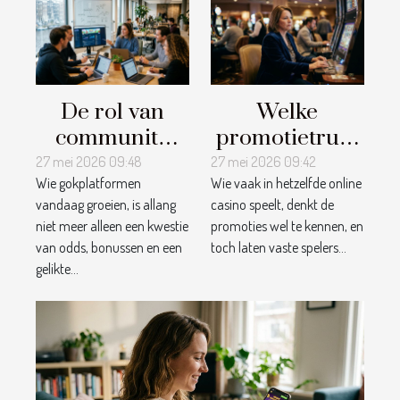
De rol van
Welke
community
promotietrucs
management
mis je als
27 mei 2026 09:48
27 mei 2026 09:42
Wie gokplatformen
Wie vaak in hetzelfde online
in het succes
trouwe
vandaag groeien, is allang
casino speelt, denkt de
van
casinospeler?
niet meer alleen een kwestie
promoties wel te kennen, en
gokplatformen
van odds, bonussen en een
toch laten vaste spelers...
gelikte...