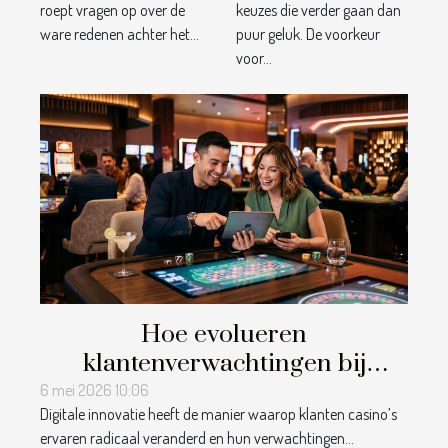
roept vragen op over de
keuzes die verder gaan dan
casino’s?
ware redenen achter het...
puur geluk. De voorkeur
voor...
Hoe evolueren
klantenverwachtingen bij
casino's door digitale innovatie?
6 mei 2026 10:06
Digitale innovatie heeft de manier waarop klanten casino’s
ervaren radicaal veranderd en hun verwachtingen...