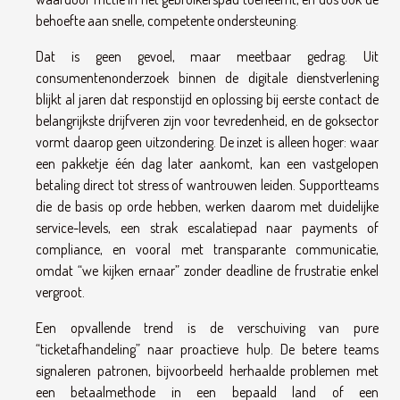
behoefte aan snelle, competente ondersteuning.
Dat is geen gevoel, maar meetbaar gedrag. Uit
consumentenonderzoek binnen de digitale dienstverlening
blijkt al jaren dat responstijd en oplossing bij eerste contact de
belangrijkste drijfveren zijn voor tevredenheid, en de goksector
vormt daarop geen uitzondering. De inzet is alleen hoger: waar
een pakketje één dag later aankomt, kan een vastgelopen
betaling direct tot stress of wantrouwen leiden. Supportteams
die de basis op orde hebben, werken daarom met duidelijke
service-levels, een strak escalatiepad naar payments of
compliance, en vooral met transparante communicatie,
omdat “we kijken ernaar” zonder deadline de frustratie enkel
vergroot.
Een opvallende trend is de verschuiving van pure
“ticketafhandeling” naar proactieve hulp. De betere teams
signaleren patronen, bijvoorbeeld herhaalde problemen met
een betaalmethode in een bepaald land of een