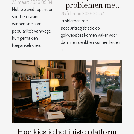
wedapps
23 maart 2026 09:34
problemen met
Mobiele wedapps voor
voor sport
accountregistratie
28 februari 2026 20:52
sport en casino
en casino?
Problemen met
op gokwebsites
winnen snel aan
accountregistratie op
op te lossen
populariteit vanwege
gokwebsites komen vaker voor
hun gemak en
dan men denkt en kunnen leiden
toegankelijkheid....
tot...
Hoe kies je het juiste platform