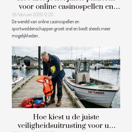
voor online casinospellen en
sportweddenschappen?
28 februari 2026 12:20
De wereld van online casinospellen en
sportweddenschappen groeit snel en biedt steeds meer
mogelijkheden...
Hoe kiest u de juiste
veiligheidsuitrusting voor uw