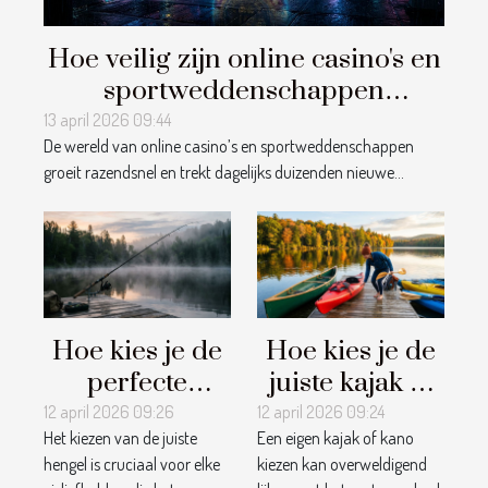
Hoe veilig zijn online casino's en
sportweddenschappen
platforms?
13 april 2026 09:44
De wereld van online casino’s en sportweddenschappen
groeit razendsnel en trekt dagelijks duizenden nieuwe...
Hoe kies je de
Hoe kies je de
perfecte
juiste kajak of
hengel voor
kano voor jouw
12 april 2026 09:26
12 april 2026 09:24
Het kiezen van de juiste
Een eigen kajak of kano
jouw
avonturen?
hengel is cruciaal voor elke
kiezen kan overweldigend
visavonturen?