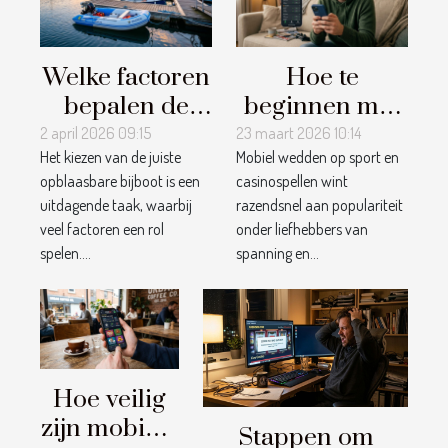
Welke factoren
Hoe te
bepalen de
beginnen met
keuze voor de
mobiel
2 april 2026 09:15
23 maart 2026 10:14
Het kiezen van de juiste
Mobiel wedden op sport en
juiste
wedden op
opblaasbare bijboot is een
casinospellen wint
opblaasbare
sport en
uitdagende taak, waarbij
razendsnel aan populariteit
bijboot?
casinospellen?
veel factoren een rol
onder liefhebbers van
spelen....
spanning en...
Hoe veilig
zijn mobiele
Stappen om