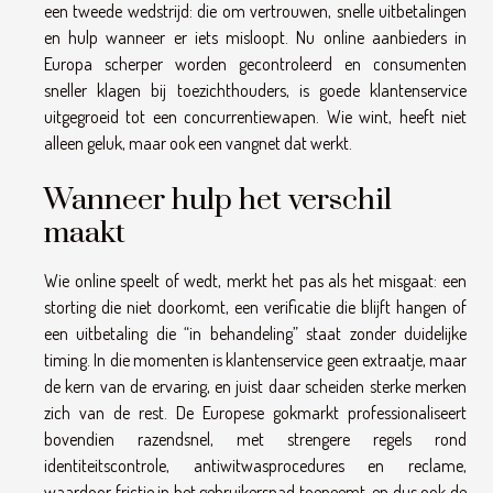
een tweede wedstrijd: die om vertrouwen, snelle uitbetalingen
en hulp wanneer er iets misloopt. Nu online aanbieders in
Europa scherper worden gecontroleerd en consumenten
sneller klagen bij toezichthouders, is goede klantenservice
uitgegroeid tot een concurrentiewapen. Wie wint, heeft niet
alleen geluk, maar ook een vangnet dat werkt.
Wanneer hulp het verschil
maakt
Wie online speelt of wedt, merkt het pas als het misgaat: een
storting die niet doorkomt, een verificatie die blijft hangen of
een uitbetaling die “in behandeling” staat zonder duidelijke
timing. In die momenten is klantenservice geen extraatje, maar
de kern van de ervaring, en juist daar scheiden sterke merken
zich van de rest. De Europese gokmarkt professionaliseert
bovendien razendsnel, met strengere regels rond
identiteitscontrole, antiwitwasprocedures en reclame,
waardoor frictie in het gebruikerspad toeneemt, en dus ook de