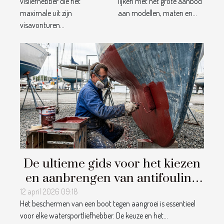
visliefhebber die het
lijken met het grote aanbod
maximale uit zijn
aan modellen, maten en...
visavonturen...
De ultieme gids voor het kiezen
en aanbrengen van antifouling
op uw boot
12 april 2026 09:18
Het beschermen van een boot tegen aangroei is essentieel
voor elke watersportliefhebber. De keuze en het...