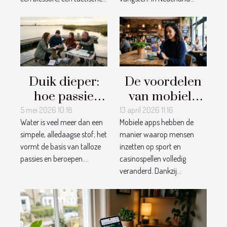
Duik dieper:
De voordelen
hoe passie
van mobiele
voor water
apps voor het
5 mei 2026 10:18
13 april 2026 11:16
Water is veel meer dan een
Mobiele apps hebben de
verbindt over
inzetten op
simpele, alledaagse stof; het
manier waarop mensen
disciplines
sport en
vormt de basis van talloze
inzetten op sport en
heen
casinospellen
passies en beroepen....
casinospellen volledig
veranderd. Dankzij...