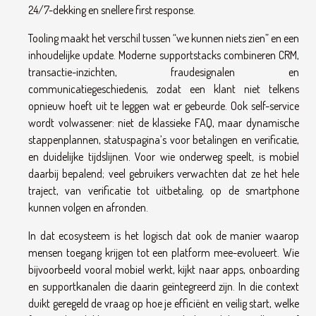
24/7-dekking en snellere first response.
Tooling maakt het verschil tussen “we kunnen niets zien” en een
inhoudelijke update. Moderne supportstacks combineren CRM,
transactie-inzichten, fraudesignalen en
communicatiegeschiedenis, zodat een klant niet telkens
opnieuw hoeft uit te leggen wat er gebeurde. Ook self-service
wordt volwassener: niet de klassieke FAQ, maar dynamische
stappenplannen, statuspagina’s voor betalingen en verificatie,
en duidelijke tijdslijnen. Voor wie onderweg speelt, is mobiel
daarbij bepalend; veel gebruikers verwachten dat ze het hele
traject, van verificatie tot uitbetaling, op de smartphone
kunnen volgen en afronden.
In dat ecosysteem is het logisch dat ook de manier waarop
mensen toegang krijgen tot een platform mee-evolueert. Wie
bijvoorbeeld vooral mobiel werkt, kijkt naar apps, onboarding
en supportkanalen die daarin geïntegreerd zijn. In die context
duikt geregeld de vraag op hoe je efficiënt en veilig start, welke