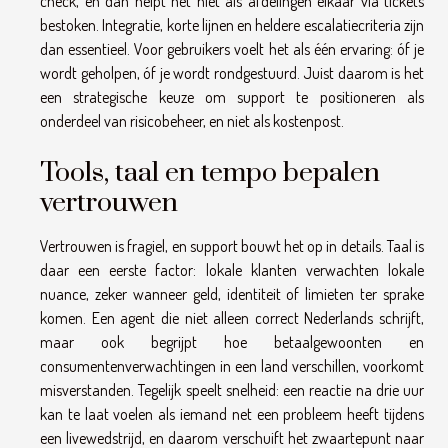
check, en dan helpt het niet als afdelingen elkaar via tickets
bestoken. Integratie, korte lijnen en heldere escalatiecriteria zijn
dan essentieel. Voor gebruikers voelt het als één ervaring: óf je
wordt geholpen, óf je wordt rondgestuurd. Juist daarom is het
een strategische keuze om support te positioneren als
onderdeel van risicobeheer, en niet als kostenpost.
Tools, taal en tempo bepalen
vertrouwen
Vertrouwen is fragiel, en support bouwt het op in details. Taal is
daar een eerste factor: lokale klanten verwachten lokale
nuance, zeker wanneer geld, identiteit of limieten ter sprake
komen. Een agent die niet alleen correct Nederlands schrijft,
maar ook begrijpt hoe betaalgewoonten en
consumentenverwachtingen in een land verschillen, voorkomt
misverstanden. Tegelijk speelt snelheid: een reactie na drie uur
kan te laat voelen als iemand net een probleem heeft tijdens
een livewedstrijd, en daarom verschuift het zwaartepunt naar