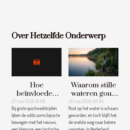
Over Hetzelfde Onderwerp
Hoe
Waarom stille
beïnvloeden
wateren goud
sportkenners
waard zijn
27 mei 2026 10:08
26 mei 2026 09:30
Bij grote sportwedstrijden
Rust op het water is schaars
de odds op
voor
lijken de odds soms bijna te
geworden, en toch blijft het
grote
hengelsporters
bewegen met het nieuws,
de snelste weg naar betere
wedstrijden?
een blessure, een tactische...
vangsten. In Nederland...