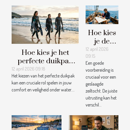
Hoe kies
je de
perfecte
12 april 2026
Hoe kies je het
09:15
uitrusting
perfecte duikpak
Een goede
voor jouw
voor verschillende
12 april 2026 09:18
voorbereiding is
zeiltocht?
Het kiezen van het perfecte duikpak
watertemperaturen?
cruciaal voor een
kan een cruciale rol spelen in jouw
geslaagde
comfort en veiligheid onder water....
zeiltocht. De juiste
uitrusting kan het
verschil...