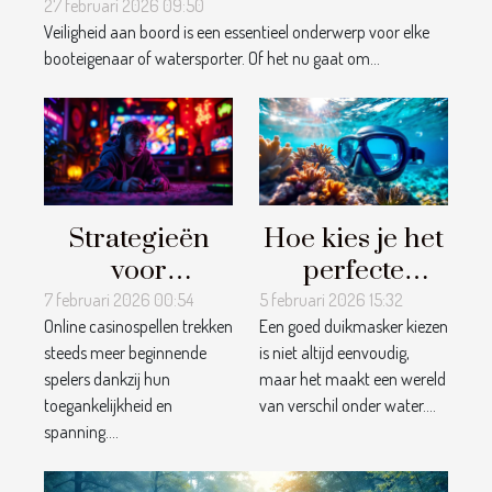
boot?
27 februari 2026 09:50
Veiligheid aan boord is een essentieel onderwerp voor elke
booteigenaar of watersporter. Of het nu gaat om...
Strategieën
Hoe kies je het
voor
perfecte
beginnende
duikmasker
7 februari 2026 00:54
5 februari 2026 15:32
Online casinospellen trekken
Een goed duikmasker kiezen
spelers in
voor jouw
steeds meer beginnende
is niet altijd eenvoudig,
online
avonturen?
spelers dankzij hun
maar het maakt een wereld
casinospellen
toegankelijkheid en
van verschil onder water....
spanning....