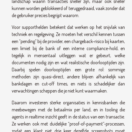
landschap waarin transacties sneller zijn, maar ook sneller
kunnen worden geblokkeerd of teruggedraaid, vaak zonder dat
de gebruiker precies begrijpt waarom.
Voor supporthelden betekent dat werken op het snijvlak van
techniek en regelgeving. Ze moeten het verschil kennen tussen
een “pending” bij de provider, een chargeback-risico bij kaarten,
een limiet bij de bank of een interne compliance-hold, en
tegelijk in mensentaal uitleggen wat er gebeurt, welke
documenten nodig zijn en wat realistische doorlooptijden zijn.
Daarbij spelen doorlooptijden een grote rol: sommige
methoden zijn quasi-direct, andere blijven afhankelijk van
bankdagen en cut-off times, en niets is schadelijker dan
verwachtingen scheppen die je niet kunt waarmaken.
Daarom investeren sterke organisaties in kennisbanken die
meebewegen met de betaalmix per land, en in tooling die
agents in realtime inzicht geeft in de status van een transactie.
Ze werken ook met duidelijke “proof-of-payment”-processen,
zodat een klant niet drie keer dezelfde screenshots moet