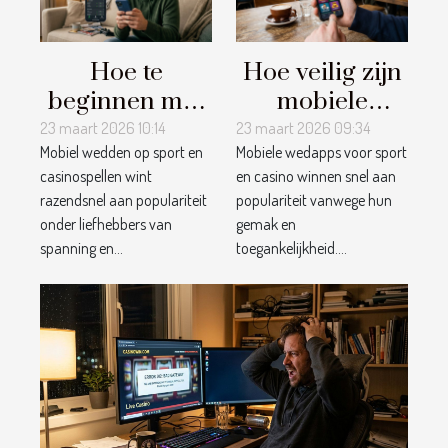
Hoe te
Hoe veilig zijn
beginnen met
mobiele
mobiel
wedapps voor
23 maart 2026 10:14
23 maart 2026 09:34
Mobiel wedden op sport en
Mobiele wedapps voor sport
wedden op
sport en
casinospellen wint
en casino winnen snel aan
sport en
casino?
razendsnel aan populariteit
populariteit vanwege hun
casinospellen?
onder liefhebbers van
gemak en
spanning en...
toegankelijkheid....