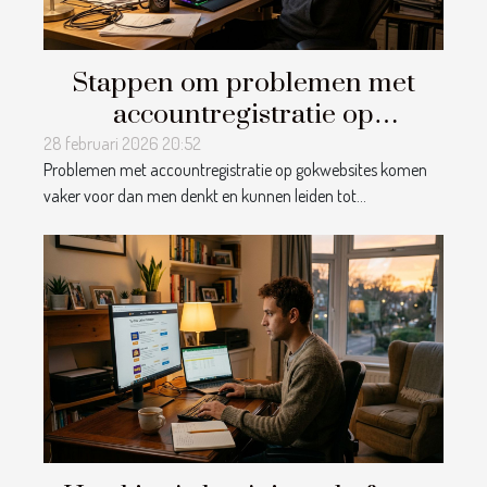
Stappen om problemen met
accountregistratie op
gokwebsites op te lossen
28 februari 2026 20:52
Problemen met accountregistratie op gokwebsites komen
vaker voor dan men denkt en kunnen leiden tot...