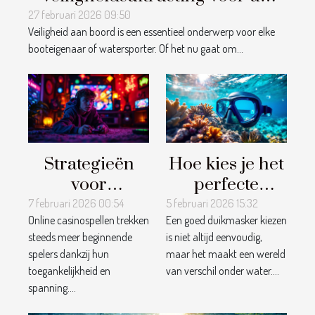
boot?
27 februari 2026 09:50
Veiligheid aan boord is een essentieel onderwerp voor elke
booteigenaar of watersporter. Of het nu gaat om...
Strategieën
Hoe kies je het
voor
perfecte
beginnende
duikmasker
7 februari 2026 00:54
5 februari 2026 15:32
Online casinospellen trekken
Een goed duikmasker kiezen
spelers in
voor jouw
steeds meer beginnende
is niet altijd eenvoudig,
online
avonturen?
spelers dankzij hun
maar het maakt een wereld
casinospellen
toegankelijkheid en
van verschil onder water....
spanning....