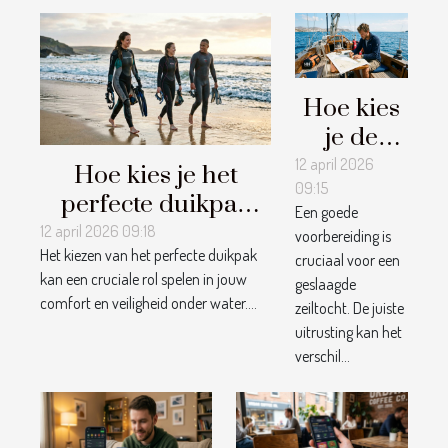
Hoe kies
je de
perfecte
12 april 2026
Hoe kies je het
09:15
uitrusting
perfecte duikpak
Een goede
voor jouw
voor verschillende
12 april 2026 09:18
voorbereiding is
zeiltocht?
Het kiezen van het perfecte duikpak
watertemperaturen?
cruciaal voor een
kan een cruciale rol spelen in jouw
geslaagde
comfort en veiligheid onder water....
zeiltocht. De juiste
uitrusting kan het
verschil...