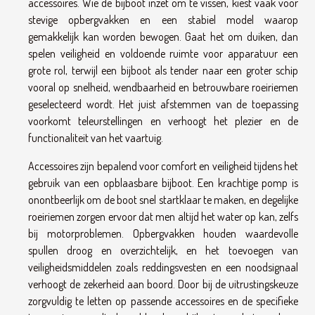
accessoires. Wie de bijboot inzet om te vissen, kiest vaak voor
stevige opbergvakken en een stabiel model waarop
gemakkelijk kan worden bewogen. Gaat het om duiken, dan
spelen veiligheid en voldoende ruimte voor apparatuur een
grote rol, terwijl een bijboot als tender naar een groter schip
vooral op snelheid, wendbaarheid en betrouwbare roeiriemen
geselecteerd wordt. Het juist afstemmen van de toepassing
voorkomt teleurstellingen en verhoogt het plezier en de
functionaliteit van het vaartuig.
Accessoires zijn bepalend voor comfort en veiligheid tijdens het
gebruik van een opblaasbare bijboot. Een krachtige pomp is
onontbeerlijk om de boot snel startklaar te maken, en degelijke
roeiriemen zorgen ervoor dat men altijd het water op kan, zelfs
bij motorproblemen. Opbergvakken houden waardevolle
spullen droog en overzichtelijk, en het toevoegen van
veiligheidsmiddelen zoals reddingsvesten en een noodsignaal
verhoogt de zekerheid aan boord. Door bij de uitrustingskeuze
zorgvuldig te letten op passende accessoires en de specifieke