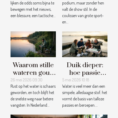
lijken de odds soms bijna te
podium, maar zonder hen
grote
écht geholpen
bewegen met het nieuws,
valt de show stil. In de
wedstrijden?
worden
een blessure, een tactische...
coulissen van grote sport-
en...
Waarom stille
Duik dieper:
wateren goud
hoe passie
waard zijn
voor water
26 mei 2026 09:30
5 mei 2026 10:18
Rust op het water is schaars
Water is veel meer dan een
voor
verbindt over
geworden, en toch blijft het
simpele, alledaagse stof; het
hengelsporters
disciplines
de snelste weg naar betere
vormt de basis van talloze
heen
vangsten. In Nederland...
passies en beroepen....