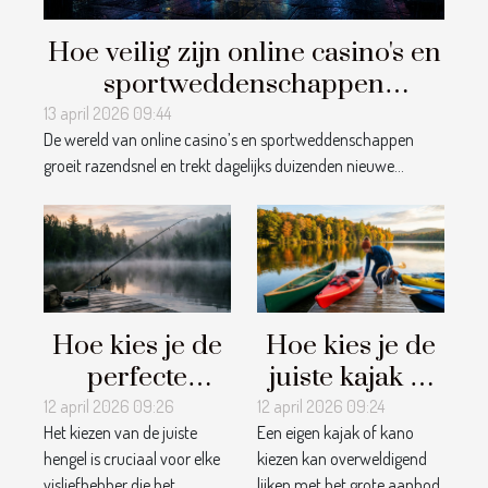
Hoe veilig zijn online casino's en
sportweddenschappen
platforms?
13 april 2026 09:44
De wereld van online casino’s en sportweddenschappen
groeit razendsnel en trekt dagelijks duizenden nieuwe...
Hoe kies je de
Hoe kies je de
perfecte
juiste kajak of
hengel voor
kano voor jouw
12 april 2026 09:26
12 april 2026 09:24
Het kiezen van de juiste
Een eigen kajak of kano
jouw
avonturen?
hengel is cruciaal voor elke
kiezen kan overweldigend
visavonturen?
visliefhebber die het
lijken met het grote aanbod