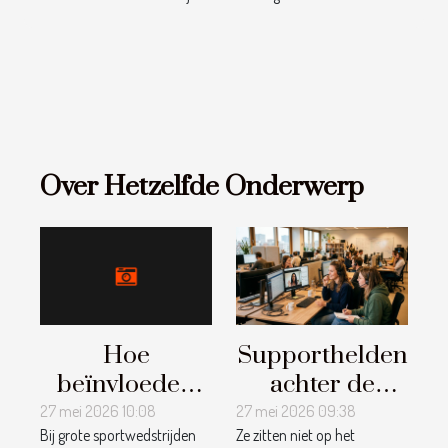
Over Hetzelfde Onderwerp
Hoe
Supporthelden
beïnvloeden
achter de
sportkenners
schermen:
27 mei 2026 10:08
27 mei 2026 09:38
Bij grote sportwedstrijden
Ze zitten niet op het
de odds op
waar winnaars