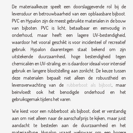
De materiaalkeuze speelt een doorslaggevende rol bij de
levensduur en betrouwbaarheid van een opblaasbare bijboot.
PVC en Hypalon zijn de meest gebruikte materialen in de bouw
van bijboten. PVC is licht, betaalbaar en eenvoudig in
onderhoud, maar heeft een lagere UV-bestendigheid,
waardoor het vooral geschikt is voor incidenteel of recreatief
gebruik. Hypalon daarentegen staat bekend om zijn
uitstekende duurzaamheid, hoge bestendigheid tegen
chemicaliën en UV-straling, en is daardoor ideaal voor intensief
gebruik en langere blootstelling aan zonlicht. De keuze tussen
deze materialen bepaalt niet alleen de robuustheid en
levensverwachting van de
rubberboot als bijboot
, maar
beïnvloedt ook het benodigde onderhoud en het
gebruiksgemak tijdens het varen.
Wie kiest voor een rubberboot als bijboot, doet er verstandig
aan om niet alleen naar de aanschafprijs te kijken, maar juist
aandacht te besteden aan de duurzaamheid en het
materiaaltype. Hypalon vraagt weliswaar om een hogere