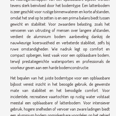
tevens sterk beïnvloed door het bodemtype. Een lattenbodem
is zeer geschikt voor rustige binnenwateren en korte afstanden,
omdat het snel op te zetten is en een prima balans biedt tussen
gewicht en stabiliteit. Voor zwaardere belasting, zoals het
vervoeren van uitrusting of mensen over langere afstanden,
verdient de aluminium bodem aanbeveling dankzij de
nauwkeurige koersvastheid en verbeterde stabiliteit, zelfs bij
ruwe omstandigheden. Wie nadruk legt op comfort en
compact opbergen, kiest vaak voor een opblaasbare bodem,
terwijl prestatiegerichte watersporters en professionals de
voorkeur geven aan een harde bodemconstructie.
Het bepalen van het juiste bodemtype voor een opblaasbare
bijboot vereist inzicht in het beoogde gebruik, de gewenste
mate van stabiliteit en het benodigde comfort. Voor
incidentele, recreatieve vaartochten op rustig water volstaat
meestal een opblaasbare of lattenbodem. Voor intensiever
gebruik, hogere snelheden of vervoer van zware ladingen biedt
een aluminium bodem onmiskenbare voordelen op het gebied