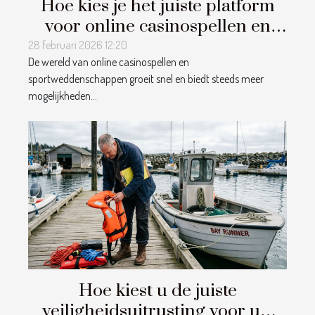
Hoe kies je het juiste platform
voor online casinospellen en
sportweddenschappen?
28 februari 2026 12:20
De wereld van online casinospellen en
sportweddenschappen groeit snel en biedt steeds meer
mogelijkheden...
Hoe kiest u de juiste
veiligheidsuitrusting voor uw