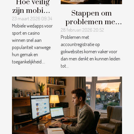
Hoe veilig
zijn mobiele
Stappen om
wedapps
23 maart 2026 09:34
problemen met
Mobiele wedapps voor
voor sport
accountregistratie
28 februari 2026 20:52
sport en casino
en casino?
Problemen met
op gokwebsites
winnen snel aan
accountregistratie op
op te lossen
populariteit vanwege
gokwebsites komen vaker voor
hun gemak en
dan men denkt en kunnen leiden
toegankelijkheid....
tot...