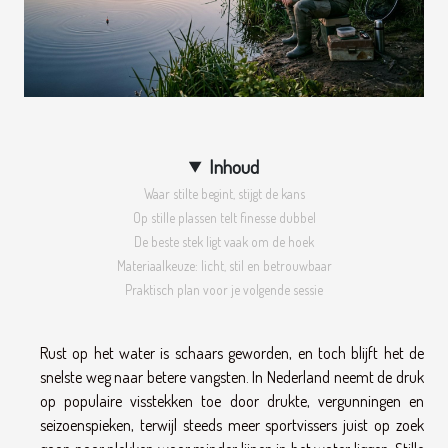
Inhoud
Waar stilte begint, stijgt de kans
Op stille plassen telt finesse dubbel
De beste stek ligt vaak om de hoek
Materiaalkeuze: licht, stil en betrouwbaar
Praktisch plan voor je volgende sessie
Rust op het water is schaars geworden, en toch blijft het de
snelste weg naar betere vangsten. In Nederland neemt de druk
op populaire visstekken toe door drukte, vergunningen en
seizoenspieken, terwijl steeds meer sportvissers juist op zoek