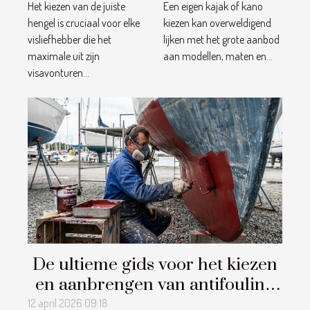
Het kiezen van de juiste
Een eigen kajak of kano
jouw
avonturen?
hengel is cruciaal voor elke
kiezen kan overweldigend
visavonturen?
visliefhebber die het
lijken met het grote aanbod
maximale uit zijn
aan modellen, maten en...
visavonturen...
De ultieme gids voor het kiezen
en aanbrengen van antifouling
op uw boot
12 april 2026 09:18