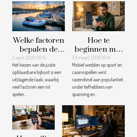
Welke factoren
Hoe te
bepalen de
beginnen met
keuze voor de
mobiel
2 april 2026 09:15
23 maart 2026 10:14
Het kiezen van de juiste
Mobiel wedden op sport en
juiste
wedden op
opblaasbare bijboot is een
casinospellen wint
opblaasbare
sport en
uitdagende taak, waarbij
razendsnel aan populariteit
bijboot?
casinospellen?
veel factoren een rol
onder liefhebbers van
spelen....
spanning en...