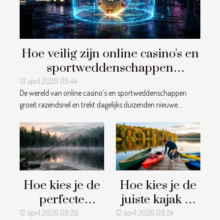
Hoe veilig zijn online casino's en
sportweddenschappen
platforms?
13 april 2026 09:44
De wereld van online casino’s en sportweddenschappen
groeit razendsnel en trekt dagelijks duizenden nieuwe...
Hoe kies je de
Hoe kies je de
perfecte
juiste kajak of
hengel voor
kano voor jouw
12 april 2026 09:26
12 april 2026 09:24