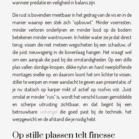
wanneer predatie en veiligheid in balans zijn.
Die rust is bovendien meetbaar in het gedrag van de vis en in de
manier waarop een stek zich “opbouwt”. Minder voerresten,
minder verloren onderlijnen en minder lood op de bodem
betekenen minder wantrouwen. In helder water zie je dat direct
terug: vissen die niet meteen wegschieten bij een schaduw, of
die juist nieuwsgierig in de bovenlaag hangen. Het vraagt wel
om een aanpak die past bij die omstandigheden. Op een stille
plas vallen slordige knopen, dikke nylon en hard neerploffende
montages sneller op, en daarom loont het om lichter te vissen,
stiller te werpen en meer aandacht te geven aan presentatie, of
je nu statisch op karper mikt of actief op roofvis vist. Juist
omdat er minder “ruis” is, wordt het verschil tussen gemiddelde
en scherpe uitrusting zichtbaar, en dat begint bij een
betrouwbare
vishengel
die goed past bij de techniek, het
werpgewicht en de afstand die je nodig hebt.
Op stille plassen telt finesse