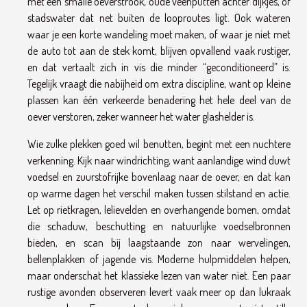
met een smalle oeverstrook, oude veenputten achter dijkjes, of
stadswater dat net buiten de looproutes ligt. Ook wateren
waar je een korte wandeling moet maken, of waar je niet met
de auto tot aan de stek komt, blijven opvallend vaak rustiger,
en dat vertaalt zich in vis die minder “geconditioneerd” is.
Tegelijk vraagt die nabijheid om extra discipline, want op kleine
plassen kan één verkeerde benadering het hele deel van de
oever verstoren, zeker wanneer het water glashelder is.
Wie zulke plekken goed wil benutten, begint met een nuchtere
verkenning. Kijk naar windrichting, want aanlandige wind duwt
voedsel en zuurstofrijke bovenlaag naar de oever, en dat kan
op warme dagen het verschil maken tussen stilstand en actie.
Let op rietkragen, lelievelden en overhangende bomen, omdat
die schaduw, beschutting en natuurlijke voedselbronnen
bieden, en scan bij laagstaande zon naar wervelingen,
bellenplakken of jagende vis. Moderne hulpmiddelen helpen,
maar onderschat het klassieke lezen van water niet. Een paar
rustige avonden observeren levert vaak meer op dan lukraak