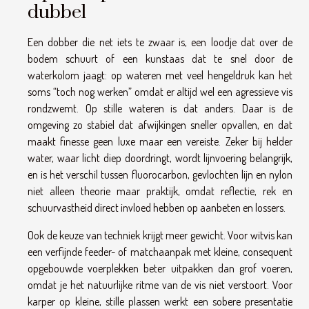
dubbel
Een dobber die net iets te zwaar is, een loodje dat over de
bodem schuurt of een kunstaas dat te snel door de
waterkolom jaagt: op wateren met veel hengeldruk kan het
soms “toch nog werken” omdat er altijd wel een agressieve vis
rondzwemt. Op stille wateren is dat anders. Daar is de
omgeving zo stabiel dat afwijkingen sneller opvallen, en dat
maakt finesse geen luxe maar een vereiste. Zeker bij helder
water, waar licht diep doordringt, wordt lijnvoering belangrijk,
en is het verschil tussen fluorocarbon, gevlochten lijn en nylon
niet alleen theorie maar praktijk, omdat reflectie, rek en
schuurvastheid direct invloed hebben op aanbeten en lossers.
Ook de keuze van techniek krijgt meer gewicht. Voor witvis kan
een verfijnde feeder- of matchaanpak met kleine, consequent
opgebouwde voerplekken beter uitpakken dan grof voeren,
omdat je het natuurlijke ritme van de vis niet verstoort. Voor
karper op kleine, stille plassen werkt een sobere presentatie