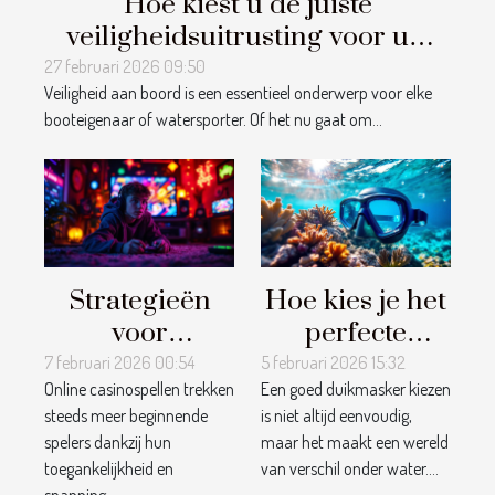
Hoe kiest u de juiste
veiligheidsuitrusting voor uw
boot?
27 februari 2026 09:50
Veiligheid aan boord is een essentieel onderwerp voor elke
booteigenaar of watersporter. Of het nu gaat om...
Strategieën
Hoe kies je het
voor
perfecte
beginnende
duikmasker
7 februari 2026 00:54
5 februari 2026 15:32
Online casinospellen trekken
Een goed duikmasker kiezen
spelers in
voor jouw
steeds meer beginnende
is niet altijd eenvoudig,
online
avonturen?
spelers dankzij hun
maar het maakt een wereld
casinospellen
toegankelijkheid en
van verschil onder water....