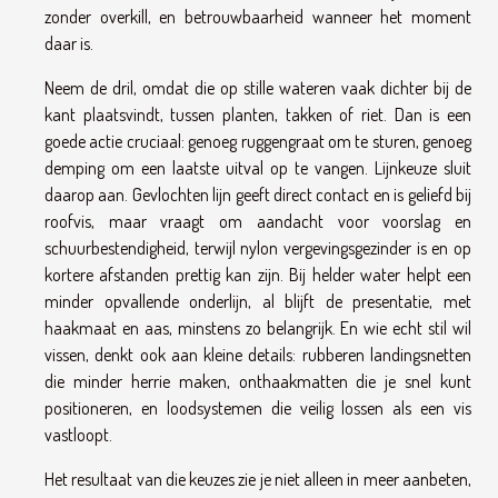
zonder overkill, en betrouwbaarheid wanneer het moment
daar is.
Neem de dril, omdat die op stille wateren vaak dichter bij de
kant plaatsvindt, tussen planten, takken of riet. Dan is een
goede actie cruciaal: genoeg ruggengraat om te sturen, genoeg
demping om een laatste uitval op te vangen. Lijnkeuze sluit
daarop aan. Gevlochten lijn geeft direct contact en is geliefd bij
roofvis, maar vraagt om aandacht voor voorslag en
schuurbestendigheid, terwijl nylon vergevingsgezinder is en op
kortere afstanden prettig kan zijn. Bij helder water helpt een
minder opvallende onderlijn, al blijft de presentatie, met
haakmaat en aas, minstens zo belangrijk. En wie echt stil wil
vissen, denkt ook aan kleine details: rubberen landingsnetten
die minder herrie maken, onthaakmatten die je snel kunt
positioneren, en loodsystemen die veilig lossen als een vis
vastloopt.
Het resultaat van die keuzes zie je niet alleen in meer aanbeten,