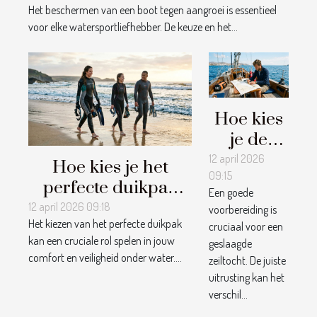
Het beschermen van een boot tegen aangroei is essentieel
voor elke watersportliefhebber. De keuze en het...
Hoe kies
je de
perfecte
12 april 2026
Hoe kies je het
09:15
uitrusting
perfecte duikpak
Een goede
voor jouw
voor verschillende
12 april 2026 09:18
voorbereiding is
zeiltocht?
Het kiezen van het perfecte duikpak
watertemperaturen?
cruciaal voor een
kan een cruciale rol spelen in jouw
geslaagde
comfort en veiligheid onder water....
zeiltocht. De juiste
uitrusting kan het
verschil...