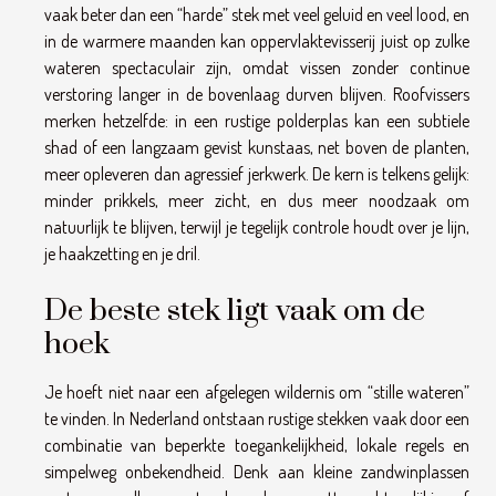
vaak beter dan een “harde” stek met veel geluid en veel lood, en
in de warmere maanden kan oppervlaktevisserij juist op zulke
wateren spectaculair zijn, omdat vissen zonder continue
verstoring langer in de bovenlaag durven blijven. Roofvissers
merken hetzelfde: in een rustige polderplas kan een subtiele
shad of een langzaam gevist kunstaas, net boven de planten,
meer opleveren dan agressief jerkwerk. De kern is telkens gelijk:
minder prikkels, meer zicht, en dus meer noodzaak om
natuurlijk te blijven, terwijl je tegelijk controle houdt over je lijn,
je haakzetting en je dril.
De beste stek ligt vaak om de
hoek
Je hoeft niet naar een afgelegen wildernis om “stille wateren”
te vinden. In Nederland ontstaan rustige stekken vaak door een
combinatie van beperkte toegankelijkheid, lokale regels en
simpelweg onbekendheid. Denk aan kleine zandwinplassen