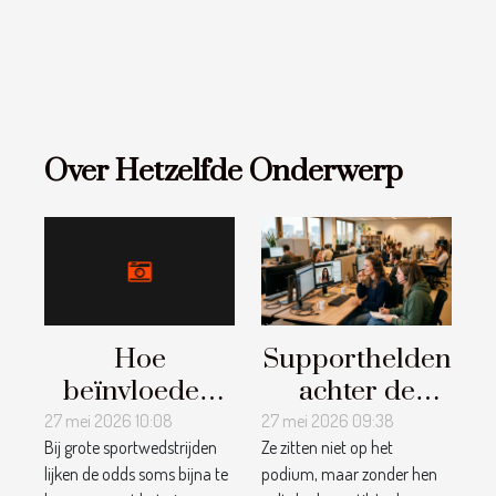
Over Hetzelfde Onderwerp
Hoe
Supporthelden
beïnvloeden
achter de
sportkenners
schermen:
27 mei 2026 10:08
27 mei 2026 09:38
Bij grote sportwedstrijden
Ze zitten niet op het
de odds op
waar winnaars
lijken de odds soms bijna te
podium, maar zonder hen
grote
écht geholpen