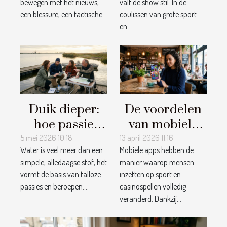
bewegen met het nieuws,
valt de show stil. In de
wedstrijden?
worden
een blessure, een tactische...
coulissen van grote sport-
en...
Duik dieper:
De voordelen
hoe passie
van mobiele
voor water
apps voor het
5 mei 2026 10:18
13 april 2026 11:16
Water is veel meer dan een
Mobiele apps hebben de
verbindt over
inzetten op
simpele, alledaagse stof; het
manier waarop mensen
disciplines
sport en
vormt de basis van talloze
inzetten op sport en
heen
casinospellen
passies en beroepen....
casinospellen volledig
veranderd. Dankzij...