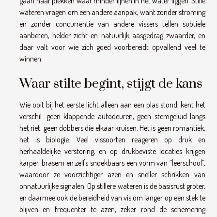
gaan naar plekken waar minder lijnen in het water liggen. Stille
wateren vragen om een andere aanpak, want zonder stroming
en zonder concurrentie van andere vissers tellen subtiele
aanbeten, helder zicht en natuurlijk aasgedrag zwaarder, en
daar valt voor wie zich goed voorbereidt opvallend veel te
winnen.
Waar stilte begint, stijgt de kans
Wie ooit bij het eerste licht alleen aan een plas stond, kent het
verschil: geen klappende autodeuren, geen stemgeluid langs
het riet, geen dobbers die elkaar kruisen. Het is geen romantiek,
het is biologie. Veel vissoorten reageren op druk en
herhaaldelijke verstoring, en op drukbeviste locaties krijgen
karper, brasem en zelfs snoekbaars een vorm van “leerschool”,
waardoor ze voorzichtiger azen en sneller schrikken van
onnatuurlijke signalen. Op stillere wateren is de basisrust groter,
en daarmee ook de bereidheid van vis om langer op een stek te
blijven en frequenter te azen, zeker rond de schemering