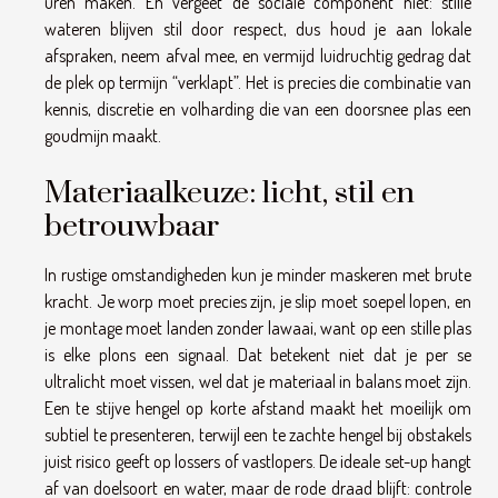
uren maken. En vergeet de sociale component niet: stille
wateren blijven stil door respect, dus houd je aan lokale
afspraken, neem afval mee, en vermijd luidruchtig gedrag dat
de plek op termijn “verklapt”. Het is precies die combinatie van
kennis, discretie en volharding die van een doorsnee plas een
goudmijn maakt.
Materiaalkeuze: licht, stil en
betrouwbaar
In rustige omstandigheden kun je minder maskeren met brute
kracht. Je worp moet precies zijn, je slip moet soepel lopen, en
je montage moet landen zonder lawaai, want op een stille plas
is elke plons een signaal. Dat betekent niet dat je per se
ultralicht moet vissen, wel dat je materiaal in balans moet zijn.
Een te stijve hengel op korte afstand maakt het moeilijk om
subtiel te presenteren, terwijl een te zachte hengel bij obstakels
juist risico geeft op lossers of vastlopers. De ideale set-up hangt
af van doelsoort en water, maar de rode draad blijft: controle