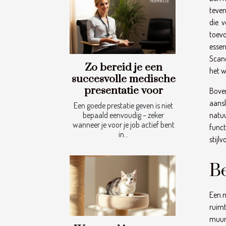
teven
die v
toevo
essen
Scand
Zo bereid je een
het w
succesvolle medische
presentatie voor
Boven
aans
Een goede prestatie geven is niet
natuu
bepaald eenvoudig – zeker
wanneer je voor je job actief bent
funct
in...
stijl
B
Een m
ruim
muurk