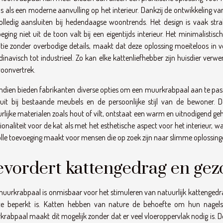
s als een moderne aanvulling op het interieur. Dankzij de ontwikkeling 
olledig aansluiten bij hedendaagse woontrends. Het design is vaak stra
eging niet uit de toon valt bij een eigentijds interieur. Het minimalisti
tie zonder overbodige details, maakt dat deze oplossing moeiteloos in v
inavisch tot industrieel. Zo kan elke kattenliefhebber zijn huisdier ver
oonvertrek.
dien bieden fabrikanten diverse opties om een muurkrabpaal aan te pass
luit bij bestaande meubels en de persoonlijke stijl van de bewoner
rlijke materialen zoals hout of vilt, ontstaat een warm en uitnodigend 
ionaliteit voor de kat als met het esthetische aspect voor het interieur
volle toevoeging maakt voor mensen die op zoek zijn naar slimme oplossing
evordert kattengedrag en ge
uurkrabpaal is onmisbaar voor het stimuleren van natuurlijk kattengedra
te beperkt is. Katten hebben van nature de behoefte om hun nagels
rabpaal maakt dit mogelijk zonder dat er veel vloeroppervlak nodig is. Do