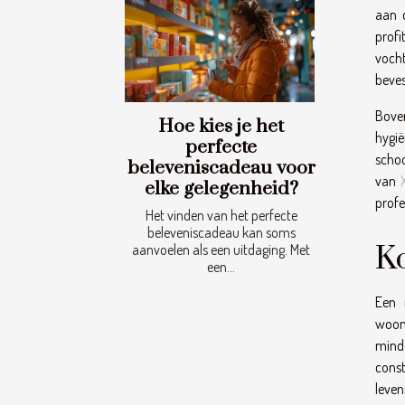
aan d
prof
vocht
beves
Boven
Hoe kies je het
hygi
perfecte
schoo
beleveniscadeau voor
van
elke gelegenheid?
profe
Het vinden van het perfecte
beleveniscadeau kan soms
K
aanvoelen als een uitdaging. Met
een...
Een 
woonr
mind
const
leven