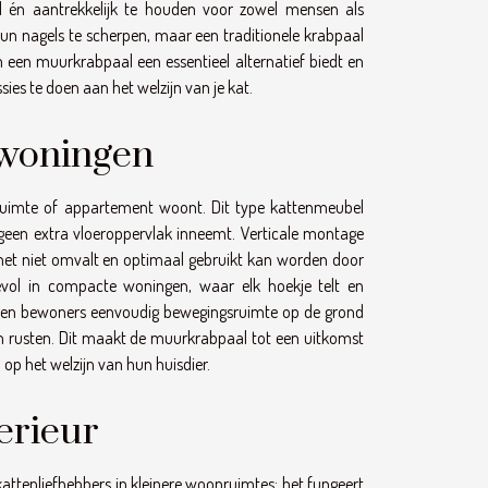
l én aantrekkelijk te houden voor zowel mensen als
n nagels te scherpen, maar een traditionele krabpaal
 een muurkrabpaal een essentieel alternatief biedt en
ies te doen aan het welzijn van je kat.
 woningen
ruimte of appartement woont. Dit type kattenmeubel
geen extra vloeroppervlak inneemt. Verticale montage
 het niet omvalt en optimaal gebruikt kan worden door
devol in compacte woningen, waar elk hoekje telt en
unnen bewoners eenvoudig bewegingsruimte op de grond
en rusten. Dit maakt de muurkrabpaal tot een uitkomst
op het welzijn van hun huisdier.
terieur
ttenliefhebbers in kleinere woonruimtes; het fungeert