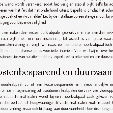
e wand wordt verankerd, zodat het veilig en stabiel blijft, zelfs bij 
iteren van het feit dat het onderhoud uiterst beperkt is, omdat het 
ige doek of een kruimeldief. Let bij de installatie op een stevige muur, bi
tiging voor blijvende veiligheid.
dien maken de meeste muurkrabpalen gebruik van materialen die makkelij
ënisch blijft met minimale inspanning. Dit aspect is van grote wa
nmaken weinig tijd vergt. Wie naast een compacte muurkrabpaal toch o
XXL krabpaal
diverse opties voor ieder interieur. Voor wie twijfelt over
ssionele tips van huisdierinrichting-experts extra zekerheid en een duurza
ostenbesparend en duurzaa
muurkrabpaal vormt een kostenbesparende en milieuvriendelijke inv
uimte. In tegenstelling tot traditionele krabpalen die vaak veel vloerop
er robuuste materialen, wordt bij een muurkrabpaal vaak gekozen vo
ructie bestaat uit hoogwaardige, slijtvaste materialen zoals massief 
sduur verlengt maar ook bijdraagt aan duurzaamheid. Door deze langdur