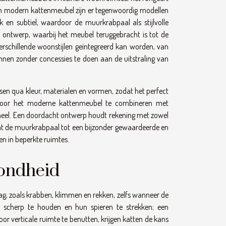
van modern kattenmeubel zijn er tegenwoordig modellen
k en subtiel, waardoor de muurkrabpaal als stijlvolle
sch ontwerp, waarbij het meubel teruggebracht is tot de
erschillende woonstijlen geïntegreerd kan worden, van
wennen zonder concessies te doen aan de uitstraling van
en qua kleur, materialen en vormen, zodat het perfect
. Door het moderne kattenmeubel te combineren met
geheel. Een doordacht ontwerp houdt rekening met zowel
, wat de muurkrabpaal tot een bijzonder gewaardeerde en
en in beperkte ruimtes.
zondheid
g, zoals krabben, klimmen en rekken, zelfs wanneer de
 scherp te houden en hun spieren te strekken; een
or verticale ruimte te benutten, krijgen katten de kans