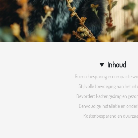
Inhoud
Ruimtebesparing in compacte w
Stijlvolle toevoeging aan het int
Bevordert kattengedrag en gezo
Eenvoudige installatie en onde
Kostenbesparend en duurz