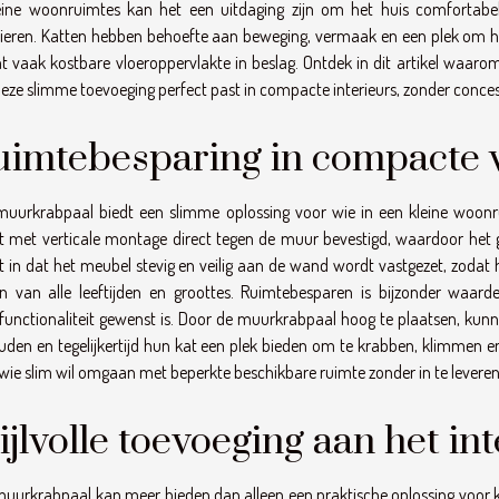
leine woonruimtes kan het een uitdaging zijn om het huis comfortabe
ieren. Katten hebben behoefte aan beweging, vermaak en een plek om hu
 vaak kostbare vloeroppervlakte in beslag. Ontdek in dit artikel waarom
eze slimme toevoeging perfect past in compacte interieurs, zonder concess
uimtebesparing in compacte
muurkrabpaal biedt een slimme oplossing voor wie in een kleine woon
 met verticale montage direct tegen de muur bevestigd, waardoor het 
 in dat het meubel stevig en veilig aan de wand wordt vastgezet, zodat
en van alle leeftijden en groottes. Ruimtebesparen is bijzonder waar
functionaliteit gewenst is. Door de muurkrabpaal hoog te plaatsen, k
den en tegelijkertijd hun kat een plek bieden om te krabben, klimmen 
wie slim wil omgaan met beperkte beschikbare ruimte zonder in te leveren 
ijlvolle toevoeging aan het in
uurkrabpaal kan meer bieden dan alleen een praktische oplossing voor ka