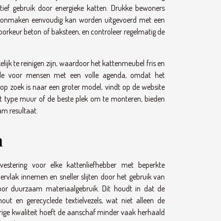
actief gebruik door energieke katten. Drukke bewoners
schoonmaken eenvoudig kan worden uitgevoerd met een
j voorkeur beton of baksteen, en controleer regelmatig de
k te reinigen zijn, waardoor het kattenmeubel fris en
arde voor mensen met een volle agenda, omdat het
p zoek is naar een groter model, vindt op de website
 het type muur of de beste plek om te monteren, bieden
am resultaat.
m
estering voor elke kattenliefhebber met beperkte
pervlak innemen en sneller slijten door het gebruik van
or duurzaam materiaalgebruik. Dit houdt in dat de
hout en gerecyclede textielvezels, wat niet alleen de
ige kwaliteit hoeft de aanschaf minder vaak herhaald