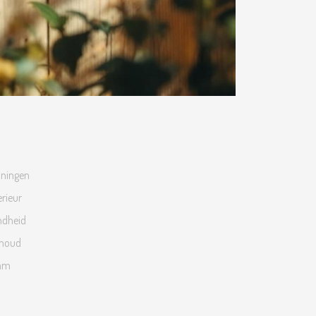
oningen
erieur
ndheid
rhoud
aam