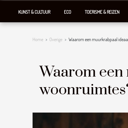
KUNST & CULTUUR
ECO
TOERISME & REIZEN
Home
Overige
Waarom een muurkrabpaal ideaal 
Waarom een m
woonruimtes