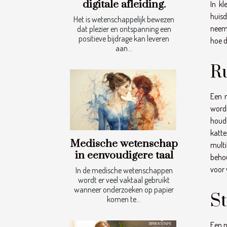
digitale afleiding.
In k
huisd
Het is wetenschappelijk bewezen
neemt
dat plezier en ontspanning een
positieve bijdrage kan leveren
hoe d
aan...
R
Een 
wordt
houdt
katt
Medische wetenschap
multi
in eenvoudigere taal
behou
voor 
In de medische wetenschappen
wordt er veel vaktaal gebruikt
wanneer onderzoeken op papier
St
komen te...
Een m