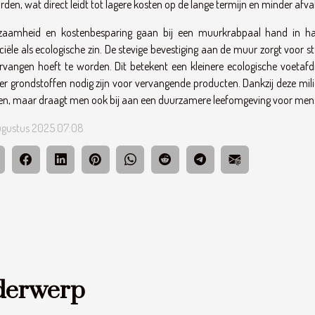
rden, wat direct leidt tot lagere kosten op de lange termijn en minder afva
zaamheid en kostenbesparing gaan bij een muurkrabpaal hand in hand
ciële als ecologische zin. De stevige bevestiging aan de muur zorgt voor s
rvangen hoeft te worden. Dit betekent een kleinere ecologische voetafd
r grondstoffen nodig zijn voor vervangende producten. Dankzij deze milie
en, maar draagt men ook bij aan een duurzamere leefomgeving voor mens 
ugustus 2025 07:08
derwerp