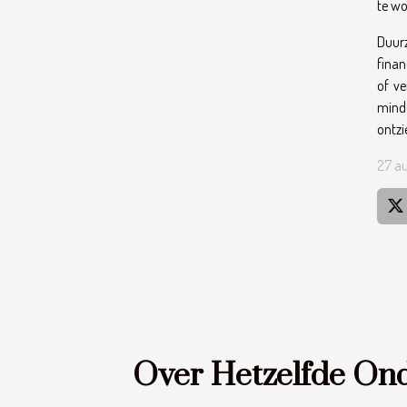
te wo
Duur
finan
of ve
minde
ontzi
27 a
Over Hetzelfde On