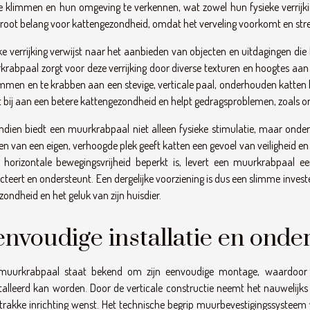
 klimmen en hun omgeving te verkennen, wat zowel hun fysieke verrijking
root belang voor kattengezondheid, omdat het verveling voorkomt en stre
ke verrijking verwijst naar het aanbieden van objecten en uitdagingen die
rabpaal zorgt voor deze verrijking door diverse texturen en hoogtes aan 
immen en te krabben aan een stevige, verticale paal, onderhouden katten hun
t bij aan een betere kattengezondheid en helpt gedragsproblemen, zoals
dien biedt een muurkrabpaal niet alleen fysieke stimulatie, maar onder
en van een eigen, verhoogde plek geeft katten een gevoel van veiligheid e
horizontale bewegingsvrijheid beperkt is, levert een muurkrabpaal ee
cteert en ondersteunt. Een dergelijke voorziening is dus een slimme investe
zondheid en het geluk van zijn huisdier.
nvoudige installatie en ond
muurkrabpaal staat bekend om zijn eenvoudige montage, waardoor 
talleerd kan worden. Door de verticale constructie neemt het nauwelijks 
trakke inrichting wenst. Het technische begrip muurbevestigingssystee