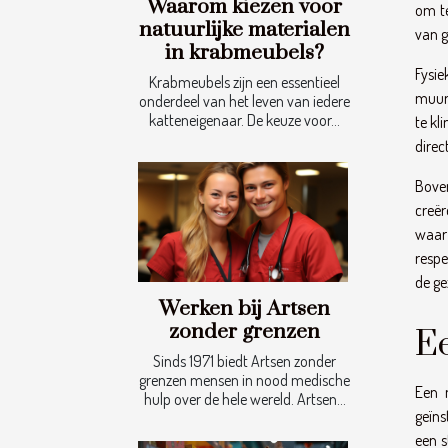
Waarom kiezen voor
om te
natuurlijke materialen
van g
in krabmeubels?
Fysie
Krabmeubels zijn een essentieel
muurk
onderdeel van het leven van iedere
katteneigenaar. De keuze voor...
te kl
direc
Boven
creër
waar 
respe
de ge
Werken bij Artsen
zonder grenzen
Ee
Sinds 1971 biedt Artsen zonder
grenzen mensen in nood medische
Een 
hulp over de hele wereld. Artsen...
geïns
een s